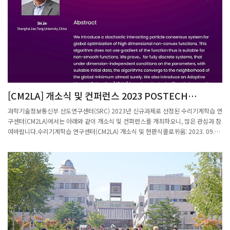
회’를 통해 연구 협력을 위한 현안을 논의했다.포스텍 수리 기계학습연구센터는 지난 6
월 과기정통부 선도연구센터 지원사업에 선정됨에 따라 오는 2030년까지 7년간 105
억 원의 연구비를 지원받아 인공지능 작동원리 규명과 고급 인재 육성 등을 수행할 계
획이다.대규모 물리 정보 기반 인공지능 모델 연구, 기하학 기반 기계학습 연구, 기계학
습에 사용되는 기하학 최적화 문제에 관한 이론적 성질 연구 등을 통해 해석학적·기하
학적 기계학습이라는 새로운 연구 분야를 창출하고, 인공지능 응용에서의 이론적 한계
극복에 기여할 것으로 기대된다.연구를 이끌 황현주 센터장은 철강 제조공정에 수학을
활용한 온도 예측 인공지능 솔루션을 개발해 과기정통부와 대한수학회로부터 지난해
‘올해의 최석정상’을 받으며 실력을 인정받은 바 있다.김정표 시 디지털융합산업과장은
[CM2LA] 개소식 및 컨퍼런스 2023 POSTECH
“시는 지난 7월 디지털융합산업과를 신설하며 인공지능과 양자컴퓨터 등 미래 핵심 신
INTERNATIONAL CONFERENCE ON
산업 육성을 위해 모든 행정력을 집중하고 있다”며 “알파고, 챗GPT 등 빠르게 진화하
과학기술정보통신부 선도연구센터(SRC) 2023년 신규과제로 선정된 수리기계학습 연
MATHEMATICAL MACHINE LEARNING AND AI
고 있는 AI를 전략산업으로 육성해 다양한 사업 분야에 확대 적용하기 위해서는 근간이
구센터(CM2LA)에서는 아래와 같이 개소식 및 컨퍼런스를 개최하오니, 많은 관심과 참
되는 수학을 잘 이해하고 연구해야 한다”고 말했다.한편 선도연구센터 사업은 1990년
여바랍니다.수리기계학습 연구센터(CM2LA) 개소식 및 현판식콜로퀴움: 2023. 09.
부터 30여 년간 꾸준히 과기정통부에서 추진해 온 대표적인 기초연구 지원사업으로,
21 (목) 10:30 ~12:00 LG 연구동 101호개소식 : 2023. 09. 21(목) 15:00 ~16:30
현재는 150개의 선도연구센터가 운영 중이다.출
LG 연구동 101호현판식 : 2023. 09. 21(목) 16:30 ~17:30 수리과학관 정문 (*현판
처: https://v.daum.net/v/20230922192922786
식이후 LG연구동 1층 리셉션 예정) 수리 기계학습 및 인공지능 국제학술대회 2023
POSTECH International Conference on Mathematical Machinge Learning and
AI일시: 2023. 09. 22(금) 10:00 ~18:10장소: 포스코 국제관 대회의실 106호참가 신
청 : 포스터 QR코드(구글 Form -> SRC 컨퍼런스 참여 설문지 - Google Forms )을
통한 참석여부 사전 제출문의 : POSTECH 수리기계학습 연구센터(054-279-8034,
youme@potech.ac.kr)