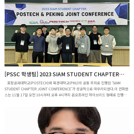
한림원 한국과학기술한림원이 2024년도 정회원을 선출했다. 필즈상 수상자인 허준이
프린스턴대 교수를 포함해 40대 회원 5명이 뽑혔고, 여성회원도 3명이 뽑혔다.한림원
은 지난 28일 오후 ‘2023년도 제2회 정기총회’를 열고 2024년도 정회원 33명을 선출
했다고 29일 밝혔다. 한림원 정회원은 과학기술분야에서 20년 이상 활동하며 독창적
인 연구 성과를 내고 해당 분야 발전에 현저히 공헌한 인물을 3단계에 걸친 심사를 통
해 선출한다.올해 선출된 33명의 평균 연령은 만 53.8세로 최연소 선출자는 만 40세의
허준이 교수다. 허 교수는 만 40년 5개월로 이광형 한국과학기술원(KAIST) 총장이 만
40세 1개월에 정회원이 된 것에 이어 두 번째로 젊은 나이에 선출됐다.여성 과학자는
임미희(KAIST), 임석아(서울대), 최선(이화여대) 교수 등 3명이 새로 선출됐다.신임 정
회원은 정책학부 1명, 이학부 15명, 공학부 9명, 농수산학부 3명, 의약학부 5명 등이
다.학부별로 명단은 ▲정책학부 정성은(성균관대), ▲이학부 곽시종(KAIST), 김용백
(加토론토대), 남좌민(서울대), 이장철(美잭슨연), 이준호(서울대), 이창준(IBS), 이효
[PSSC 학생팀] 2023 SIAM STUDENT CHAPTER
철(KAIST), 임명신(서울대), 임미희(KAIST), 정현식(서강대), 차재춘(POSTECH), 허원
POSTECH & PEKING JOINT CONFERENCE
도(KAIST), 허준이(美프린스턴대), 홍성철(서울대), 홍승우(KAIST), ▲공학부 강기석
포항공과대학교(POSTECH)와 북경대학교(PKU)의 공동 주최로 진행된 'SIAM
(서울대), 강현구(서울대), 문일경(서울대), 박철민(연세대), 박호석(성균관대), 심형보
STUDENT CHAPTER JOINT CONFERENCE'가 성공적으로 마무리되었다.이 컨퍼런
(서울대), 예종철(KAIST), 이상영(연세대), 최민하(성균관대), ▲농수산학부 양태진(서
스는 11월 17일 오전 10시부터 오후 4시까지 온오프라인 하이브리드 형태로 진행되
울대), 이인중(경북대), 하상도(중앙대), ▲의약학부 구본권(서울대), 김광명(이화여
었다.이번 행사는 응용 수학 분야의 최신 연구 동향을 공유하는 데 중점을 두었다.북경
대), 선웅(고려대), 임석아(서울대), 최선(이화여대) 등이다.노정혜 한림원 회원심사위
대와 포스텍의 대학원생들이 각각 세 명씩 참여하여, 자유로운 주제로 30분간의 발표
원장은 “올해 정회원은 40대 글로벌 선도과학자 확대, 여성 과학자의 약진, 재외과학
를 진행했다.행사의 첫 번째 발표자인 포스텍의 염시진 학생은 "Category Theory의
자 선출 등이 예년 대비 주목할 만한 변화로 여겨진다”며 “최근 우리나라 젊은 과학자
Prime Knowledge"에 대해 발표했으며,북경대의 Xuda Ye는 "Random Batch
들이 세계적인 연구 성과를 다수 창출하고 있고, 우수한 여성 과학자들이 늘어나고 있
Method for interacting particle systems의 Ergodicity 및 long-time
음을 회원심사에서 확인했다”고 밝혔다.이어 “한국인 최초 필즈상 수상자인 허준이 교
behavior"에 대한 연구를 공유했다.이어서 포스텍의 김진영 학생은 "2D 및 3D 세포
수, 인간 유전체학연구의 새로운 장을 개척한 이장철 잭슨연구소 소장, 양자역학 연구