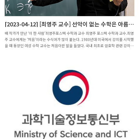
[2023-04-12] [최영주 교수] 선악이 없는 수학은 아름답
고 명료한 존재죠
배 작가가 만난 ‘이 한 사람’최영주포스텍 수학과 교수 최영주 포스텍 수학과 교수.최영
주 교수에게는 ‘처음’이라는 수식어가 많이 붙는다. 1980년대 미국에서 강의를 시작했
을 때 동양인 여성 수학 교수는 처음이란 말을 들었다. 국내 최초로 암호학 관련 강의를
포스텍에 개설했고, 당시 캠퍼스에서 유일한 임산부였다. 국내 여성 수학자 가운데 처
음으로 ‘대한수학회 학술상’을 수상했고, 정수론 국제학회지에 국내 수학자 최초로 편
집위원에 선정됐으며, 한국여성수리과학회 설립에 참여했다. 한국 여성 수학자의 역사
를 쓰고 있는 셈이다.최영주 교수와의 약속은 최적치를 구하는 방식으로 이뤄졌다. 이
른 봄에 연락이 닿아, 꽃 피는 캠퍼스에서, 4월 초로, 다시 모일로 수렴됐다. 약속 시간
은 분 단위였다. 숫자 하나도 허투루 쓰지 않는 수학자려니 했다. 해외 수학자들과의 화
상회의와 학과 세미나 사이, 포스텍 교수식당에서 최영주 교수와 나눈 대화를 정리했
다.순수수학 핵심 ‘정수론'에 매료동갑내기 남편과 미국행수의 성질 ‘보형 형식’ 연구포
스텍 부임한 1990년에국내 첫 암호학 강의 열어인고의 열매로 맺은 ‘실수 이론’‘실가
중치 주기이론’ 논문8년 이상의 연구끝에 발표현재는 보형 형식과 연결된‘L-함수’ 속성
증명에 매진수학자의 삶은 애달픔의 연속풀리지 않는 문제 맞닥뜨릴땐치열한 수 싸움
의 생생한 현장죽도시장 경매장서 해답 얻기도예전으로 돌아가도 일 선택-인터뷰 전에
자료를 좀 읽었는데 외계어가 따로 없었다.△수학이 어렵게 인식되는 건 수학자들의
책임이 크다. 수학은 생활 도처에 있다. 당장 이곳에 오기 전에 들른 주차장도 수학 지
식이 들어간 곳이다. 최소 면적에 최대한 많은 주차를 위해서 수학이 이용된다. 나뭇가