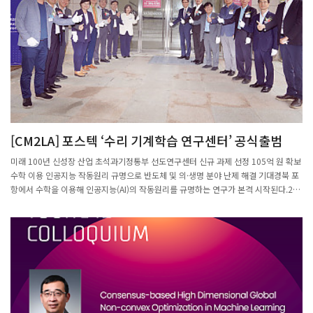
[CM2LA] 포스텍 ‘수리 기계학습 연구센터’ 공식출범
미래 100년 신성장 산업 초석과기정통부 선도연구센터 신규 과제 선정 105억 원 확보
수학 이용 인공지능 작동원리 규명으로 반도체 및 의·생명 분야 난제 해결 기대경북 포
항에서 수학을 이용해 인공지능(AI)의 작동원리를 규명하는 연구가 본격 시작된다.22
일 포항시에 따르면 시와 포스텍은 전날 LG 연구동 대강당에서 ‘선도연구센터(SRC)
수리 기계학습연구센터’ 개소식을 개최했다. 포항시와 포스텍은 21일 LG 연구동 대강
당에서 ‘선도연구센터(SRC) 수리 기계학습연구센터’ 개소식을 개최한 가운데 참석자
들이 기념 촬영을 하고 있다.이날 김성근 포스텍 총장, 안태규 기초연구본부 자연과학
단장, 김정표 포항시 디지털융합산업과장, 문미옥 과학기술정책연구원장, 김현민 국가
수리과학연구소장, 박종일 대한수학회장 등 산·학·연·관 관계자 100여 명이 참석했
다.김성근 포스텍 총장의 환영사를 시작으로 수리 기계학습연구센터 소개와 현판식이
이어졌다.또한 22일에는 컨퍼런스를 열고 ‘수리 기계학습 및 인공지능 국제학술대