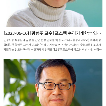
사막화가 발생할 수 있으며, 동아시아와 열대 아프리카, 열대 북부와 남부 아메리카 지
역은 반대로 강수량이 증가할 수 있다. 실제로 강수량 증가가 두드러졌던 북미와 남미
서부 지역, 열대 아프리카 지역에서는 홍수가 더 자주 발생할 수 있다는 결과가 나왔다.
우리나라를 포함한 동아시아는 겨울철 극한 엘니뇨 발생이 잦아지면 이듬해 봄에 강수
량이 폭발적으로 증가할 수 있다. 극한 엘니뇨가 발생 당시 이상기후를 일으키는 것을
넘어 장기적으로 여러 지역의 기후 상태까지 바꿀 수 있음을 최초로 제시한 것이다.국
[2023-06-16] [황형주 교수] 포스텍 수리기계학습 연구
종성 교수는 “탄소 중립 등 이상기후를 막기 위한 정책을 설계할 때 지구 평균기온과
센터, 과학기술정보통신부 선도연구센터 신규과제 선정
강수량 등의 지표만으로는 복잡한 기후체계를 제대로 반영할 수 없어 극한 엘니뇨의 강
인공지능 작동원리 규명 등 산업 현장 난제를 해결 포스텍(포항공과대학교) 수학과·융
화와 같은 현상을 충분히 고려해야 한다”며 “이미 배출된 온실가스는 지속적으로 기후
합대학원 황형주 교수가 이끄는 '수리 기계학습 연구센터'가 과학기술정보통신부에서
에 영향을 미치기 때문에 이러한 장기적인 영향까지 기후변화에 의한 사회적 비용으로
지원하는 선도연구센터 신규과제에 선정됐다.16일 포스텍에 따르면 이번 사업 선정으
평가하고, 예측하는 것이 중요하다”고 말했다.한국연구재단 리더사업(급격한기후변화
로 수리기계학습 연구센터는 단편적인 사례 중심의 기존 기계학습 연구 패러다임에서
연구센터)의 지원을 받아 수행된 이번 연구성과는 최근 국제학술지 ‘사이언스 어드밴
벗어나 수학을 이용해 인공지능의 작동원리를 규명하고,반도체와 의생명 분야 등 산업
시스(Science Advances)’에 게재됐다.출처: 포스텍, 이산화탄소 감축 시기의 극한 엘
현장의 난제를 해결할 계획이다.과기부는 올해 사업에 선정된 1천120개의 다양한 기
니뇨 증가 예측 - 전자신문 (etnews.com)
초 분야 연구에 총 1천221억 원을 지원할 계획이다.한편, 황 교수는 철강 제조공정에
수학을 활용한 온도 예측 인공지능 솔루션을 개발해 과학기술정보통신부와 대한수학
회로부터 2022년 '올해의 최석정상'을 받은 바 있다.출처:
https://www.yeongnam.com/web/view.php?key=20230616010002106