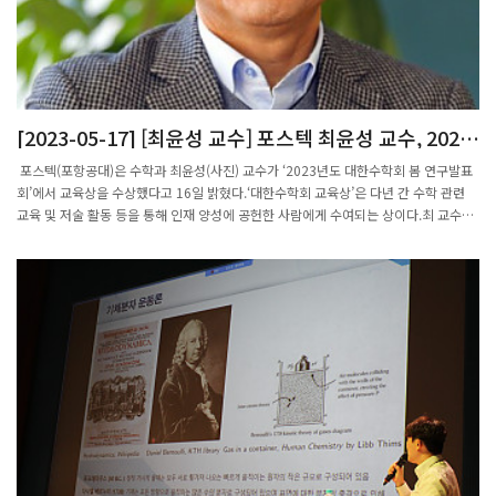
[2023-05-17] [최윤성 교수] 포스텍 최윤성 교수, 2023
대한수학회 교육상 수상
포스텍(포항공대)은 수학과 최윤성(사진) 교수가 ‘2023년도 대한수학회 봄 연구발표
회’에서 교육상을 수상했다고 16일 밝혔다.‘대한수학회 교육상’은 다년 간 수학 관련
교육 및 저술 활동 등을 통해 인재 양성에 공헌한 사람에게 수여되는 상이다.최 교수는
서울대학교에서 수학전공 학사 학위, 미국 로체스터대학에서 함수해석학 전공으로 석
사와 박사 학위를 취득하고, 1988년부터 35년 간 포스텍에서 학생들을 지도하고 있
다.함수해석학 분야의 무한차원 함수이론에서 새로운 연구 분야를 개척해 세계적인 수
준의 연구성과를 달성했다는 평가를 받는다.최 교수는 2009년부터 태광그룹 일주학술
문화재단의 후원으로 매년 일주수학학교도 개최하고 있다. 일주수학학교는 대학원생
을 포함해 국내외 연구원과 교수들이 격의 없이 토론할 수 있는 개방학교다.출처: 포스
텍 최윤성 교수, 2023 대한수학회 교육상 수상 | 세계일보 (segye.com)