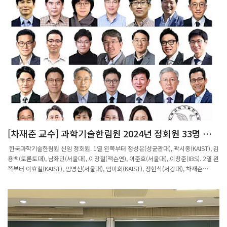
[차재춘 교수] 과학기술한림원 2024년 정회원 33명 선
출
한국과학기술한림원 신임 정회원. 1열 왼쪽부터 정성은(성균관대), 곽시종(KAIST), 김
용백(토론토대), 남좌민(서울대), 이장철(잭슨연), 이준호(서울대), 이창준(IBS). 2열 왼
쪽부터 이효철(KAIST), 임명신(서울대), 임미희(KAIST), 정현식(서강대), 차재춘
(POSTECH), 허원도(KAIST), 허준이(프린스턴대). 3열 왼쪽부터 홍성철(서울대), 홍승
우(KAIST), 강기석(서울대), 강현구(서울대), 문일경(서울대), 박철민(연세대), 박호석
(성균관대). 4열 왼쪽부터 심형보(서울대), 예종철(KAIST), 이상영(연세대), 최민하(성
균관대), 양태진(서울대), 이인중(경북대), 하상도(중앙대). 5열 왼쪽부터 구본권(서울
대), 김광명(이화여대), 선웅(고려대), 임석아(서울대), 최선(이화여대)./한국과학기술