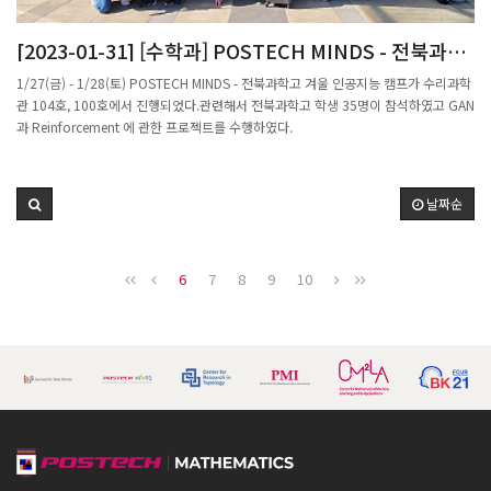
"성공 가능성이 높지 않아도 젊은 연구자들이 창의·도전적 연구를 장기간 수행할 수
에 증명했다.(가우스는 정수론을 ‘수학의 여왕’이라고 했다.) 소수의 성질을 밝히는 건
있도록 한우물파기 연구를 신설했다"며 "젊은 연구자들이 기존 연구의 패러다임 혁신
생각보다 어렵다. 많은 수학자들이 무한한 소수 분포나 규칙성을 밝혀내려 했지만, 어
[2023-01-31] [수학과] POSTECH MINDS - 전북과학
을 일으킬 수 있는 핵심연구를 조기에 장기적으로 수행하여 세계적인 연구성과를 창출
느 누구도 정답이라고 할 만한 패턴을 밝혀내진 못했다.-소수의 패턴은 왜 중요한가. 그
고 겨울 인공지능 캠프 개최
할 수 있도록 지원하겠다. 앞으로 한우물파기의 신규과제 수도 차츰 늘려나갈 것"이라
복잡하고 어려운 걸 어디다 쓴단 건가.△소인수분해가 유용하게 쓰이는 분야는 암호학
1/27(금) - 1/28(토) POSTECH MINDS - 전북과학고 겨울 인공지능 캠프가 수리과학
고 밝혔다.출처:젊은 과학·기술 연구자 15명, 10년간 장기지원 받는다 (news1.kr)
이다. 소수를 곱해 만든 합성수를 상대에게 전달하고 소인수분해를 할 수 있으면 암호
관 104호, 100호에서 진행되었다.관련해서 전북과학고 학생 35명이 참석하였고 GAN
가 풀리는 것이 암호 해독의 원리이다. 소인수분해를 활용한 암호는 공용키로는 맨 먼
과 Reinforcement 에 관한 프로젝트를 수행하였다.
저 나온 것이다. 현재 스마트폰이나 인터넷뱅킹 등에 두루 사용된다. 이처럼 정수론은
다양한 암호체계를 만들고 암호의 효용성과 안전성을 분석하는 핵심적인 도구를 제공
한다. 암호학은 단순히 암호를 만들고 푸는 것을 넘어, 데이터를 보호하고, 전달 과정의
날짜순
오류를 검증하는 수학적 방법이다. 인터넷 통신이나 화상으로 대화를 할 때 이미지가
깨지거나 잡음이 섞이는 걸 거르는 것에도 정수론이 쓰인다. 고급 정수론을 사용하면
이런 오류들을 경제적, 효율적으로 걸러낼 수 있다. 그걸 ‘오류 정정 부호(error
correcting codes)’라고 한다.-국내 최초로 암호론 강의를 개설했다고.△미국에서 강
6
7
8
9
10
의를 하다 한국으로 돌아오기 직전, 미국 국가안전보장원에서 정수론을 전공한 수학자
들을 대거 채용했다. 미국 국방부가 주도하던 아르파넷 네트워크(세계 최초의 네트워
크 망)를 대신해 상용 인터넷 서비스들이 시작되던 시기다. 포스텍에 부임한 1990년,
국내에서 암호학은 생소한 분야였다. 관련 강의를 개설하고 수학자가 주관하는 암호론
국제 학회를 개최했다.-지금도 암호학을 연구하나.△암호는 깨지라고 있는 것이다. 암
호를 만들고 깨지고 개선하는 과정의 반복이다. 어느 날 문득 ‘현타’가 오더라. 내가 진
정으로 하고 싶은 것은 피타고라스 정리처럼 2천 년이 지나도 변하지 않는 것이다. 현
재는 보형 형식과 연결된 L-함수를 연구하고 있다. 언제 계산이 될 수 있을지 알 수 있는
경우가 보형 형식이다. 보형 형식은 세계 수학자들이 들러붙어 연구하는 이론이다. 나