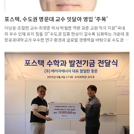
익힌 사고력과 문제 해결 능력이 큰 힘을 발휘한다”며 “수학을 이해하는
사람만이 새로운 패러다임에 적응할 것”이라고 했다.
포스텍, 수도권 명문대 교수 잇달아 영입 ‘주목’
이남윤·조철현 교수·최영준 박사 탁월한 역량 갖춘 교원 적극 지원“국내
외 우수 인재 유치 힘쓸 것”수도권 집중 현상이 갈수록 심화하는 가운데 포
항공과대학교가 우수한 연구 환경과 글로벌 경쟁력을 바탕으로 수도권 명
문대 교수들을 잇달아 영입하며 주목받고 있다.2일 포항공대에 따르면 올
해 전자전기공학과에 이남윤 교수(전 고려대 교수), 수학과에 조철현 교수
(전 서울대 교수)가 합류했다. 이남윤 교수는 지난 2022년 포항공대를 떠
났다가 포항에서의 연구 경험을 바탕으로 3년 만에 복귀했다. 그는
5G·6G 거대 다중안테나 전송 기술 및 차세대 위성통신 분야 세계적인 전
문가로 △2020 IEEE 통신분과 젊은 연구자상 △2021 IEEE-IEIE 올해의
IT 젊은공학자상 △2021 한국통신학회 해동 젊은 과학인상을 받았다. 또
지난 1일 부임한 조철현 교수는 수학의 기하학 및 대칭성 연구 분야에서
세계적 권위를 가진 학자로, 2023년 대한수학회 최고 권위상인 ‘디아이
상’을 수상하기도 했다. 두 교수는 소규모 정예 시스템과 연구에 몰입할 수
있는 환경, 제도적 유연성을 포항공대의 큰 강점으로 꼽았다. 오는 8월에
는 미국 캘리포니아주립대 산타바바라캠퍼스(UC Santa Barbara) 박사
후연구원 최영준 박사가 물리학과 교수로 부임한다.캘리포니아공대
(Caltech)에서 박사학위를 받은 그는 과학 최고 권위지인 ‘네이처
(Nature)’에 제1 저자로 논문 4편을 발표하는 등 ‘저차원 전자 양자 현상’