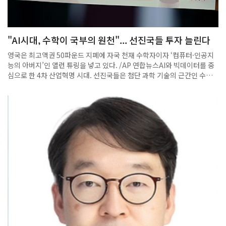
"AI시대, 수학이 국부의 원천"... 선진국들 투자 늘린다
영국은 최고액권 50파운드 지폐에 자국 천재 수학자이자 ‘컴퓨터·인공지
능의 아버지’인 앨런 튜링을 넣고 있다. /AP 연합뉴스AI와 빅데이터를 중
심으로 한 4차 산업혁명 시대. 선진국들은 첨단 과학 기술의 근간인 수학
경쟁력을 키우는 데 박차를 가하고 있다.일본 정부는 2019년 ‘수리(數理)
자본주의의 시대: 수학의 힘이 세상을 바꾼다’는 제목의 보고서를 냈다.
“4차 산업혁명 승자가 되기 위해 필요한 건 첫째도 수학, 둘째도 수학, 셋
째도 수학”이라며 “수학은 파괴적 혁신을 일으킬 보편적이고 강력한 도구
로, 국부(國富)의 원천이 될 것”이라는 것. 기초과학 강국인 일본은 대학
수학 교육을 더욱 쇄신하고 전공자 처우도 크게 개선하고 있다.산업혁명
과 자본주의의 발상지인 영국도 ‘수학의 시대’란 총리 보고서에서 “AI부터
첨단 의학, 스마트시티, 자율 주행 자동차, 항공우주 등 21세기 산업의 심
장은 수학”이라고 선언했다. 또 “수학의 투자액 대비 경제 가치 창출 효과
는 588배로, 물리학·공학·화학을 압도한다”고 했다. 최고액권인 50파운
드 지폐엔 자국의 천재 수학자 앨런 튜링을 넣었다.미국과 기술 패권을 다
투는 중국도 주요 국립대를 중심으로 수학 인재를 발굴해 집중적으로 키우
는 ‘기초 강화 계획’을 집행 중이다.송용진 인하대 수학과 명예교수는 “인
류는 미래에 기존 방법론으로 안 되는 것들에 도전해야 하는데, 수학으로