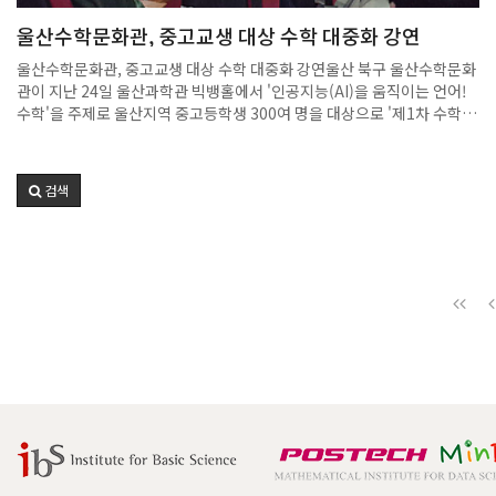
를 도모하는 의미 있는 제안으로 평가된다. 수학과는 함일한 대표의 따뜻
울산수학문화관, 중고교생 대상 수학 대중화 강연
한 뜻을 소중히 새기며, 기부금이 수학과의 발전은 물론 미래 인재 양성에
실질적인 도움이 될 수 있도록 운영해나갈 예정이다.
울산수학문화관, 중고교생 대상 수학 대중화 강연울산 북구 울산수학문화
관이 지난 24일 울산과학관 빅뱅홀에서 '인공지능(AI)을 움직이는 언어!
수학'을 주제로 울산지역 중고등학생 300여 명을 대상으로 '제1차 수학
대중화 강연'을 열었다. 울산시교육청 제공울산 북구 울산수학문화관이
지난 24일 울산과학관 빅뱅홀에서 '제1차 수학 대중화 강연'을 열었다.'수
학 대중화 강연'은 수학이 어렵고 딱딱한 학문이라는 인식을 넘어 일상생
검색
활과 다양한 분야에서 수학이 어떻게 활용되는지 전문가를 초청해 쉽게 풀
어 설명하는 강연이다. 이번 강연은 '인공지능(AI)을 움직이는 언어! 수
학'을 주제로 울산지역 중고등학생 300여 명을 대상으로 진행됐다.강연에
는 장진우 포항공과대학교(POSTECH) 수학과 교수가 초청돼 인공지능
의 핵심 개념을 인문학적(언어) 시각과 이공학적(수학) 시각에서 풀어냈
다. 인공지능이 겉으로는 '말하고 생각하는' 것처럼 보이지만 실제로는 '수
학적 계산의 연속'임을 학생들의 눈높이에 맞춰 쉽고 흥미롭게 설명했다.
학생들은 인공지능의 언어인 수학의 중요성과 수학을 활용한 문제 해결 접
근 방법, 그리고 논리적 사고와 수학적 사고가 이공계 진로에 미치는 영향
까지 폭넓게 익혔다. 민창연기자 changyoni@ulsanpress.net출
처: https://www.ulsanpress.net/news/articleView.html?
idxno=551546