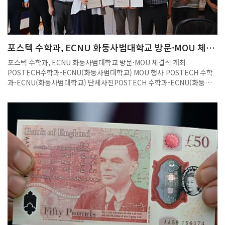
포스텍 수학과, ECNU 화둥사범대학교 방문·MOU 체결
식 개최
포스텍 수학과, ECNU 화둥사범대학교 방문·MOU 체결식 개최
POSTECH수학과-ECNU(화둥사범대학교) MOU 행사 POSTECH 수학
과-ECNU(화둥사범대학교) 단체사진POSTECH 수학과-ECNU(화둥사
범대학교) MOU체결 서명식POSTECH 대외부총장님-ECNU(화동사범
대학교) 논의 2025년 8월 22일(금) 포스텍 수리과학관에서 중국 상하
이 ECNU(East China Normal University) 교수진이 포스텍 수학과를
방문하였다. 이번 방문은 학술 협력 및 공동 인재 양성 등 양교 간 교류를
강화하기 위한 자리였다.ECNU 측에서는 Jia, Zhi 학부장, Luo, Li 부학
장, Yuan, Hairong 응용수학과장, Meng, Sheng 교수가 참석하였으며,
포스텍 수학과에서는 정재훈 주임교수, 전보광 교수, 손영환 교수가 맞이
하였다. 방문 일정 동안 양교는 MOU 체결식을 진행하고, 수학과 운영위
원회 간담회, 연구분야별 간담회 그리고 포스텍 대외부총장과의 공식 면
담 등 심도 있는 교류 활동을 이어갔다. 특히 대외부총장님과의 면담에서
는 향후 양교 간 국제 공동연구 및 인재 교류 방안에 대한 폭넓은 논의가 이
뤄졌으며, 이는 교류 협력의 실질적 확대로 이어질 것으로 기대된다. 이를
통해 포스텍과 ENCU는 향후 학문적 협력과 연구 교류를 더욱 활성화할
계획이다.