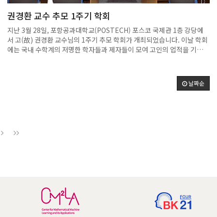
종 수상에는 이름을 올리지 못했지만, 의료 접근성 향상과 시각장애인 지
권경환 교수 추모 1주기 학회
원 등 실질적인 사회 문제 해결에 초점을 맞춘 두 팀의 프로젝트는 심사위
원들과 참가자들로부터 호평을 이끌어냈다.이번 대회를 통해 포스텍 학생
​지난 3월 28일, 포항공과대학교(POSTECH) 포스코 국제관 1층 강당에
들은 단순한 기술 개발을 넘어, AI를 통한 사회적 가치 창출이라는 시대적
서 고(故) 권경환 교수님의 1주기 추모 학회가 개최되었습니다. 이날 학회
과제에 대한 해법을 제시했다.창의적 교육과 체계적인 창업 지원 시스템
에는 국내 수학계의 저명한 학자들과 제자들이 모여 고인의 업적을 기리
을 기반으로 한 포스텍의 혁신 역량이 글로벌 무대에서도 경쟁력을 갖추고
고, 그의 학문적 유산을 되새기는 시간을 가졌습니다.​ 권경환 교수님은 서
있음을 다시 한번 입증한 셈이다. 출처 : 경북일보
울대학교에서 학사 학위를 취득하신 후, 미국 미시간 대학교에서 석사 및
(https://www.kyongbuk.co.kr)아시아리더십콘퍼런스(ALC)는 세계
박사 학위를 받으셨습니다. 이후 플로리다 주립대학교와 미시간 주립대학
각국의 정치, 경제, 과학, 문화 분야의 리더들이 한자리에 모여 글로벌 이
날짜순
교에서 교수로 재직하셨으며, 프린스턴 고등연구소에서 연구원으로 활동
슈를 논의하는 대한민국 최대 규모의 국제 포럼입니다. 이러한 국제적 위
하셨습니다. 1990년부터 1999년까지 POSTECH 수학과 교수로 재직하
상을 바탕으로, ALC는 2025년 처음으로 Global Student Startup
시며 학과장, 대학원장, 연구처장 등을 역임하셨습니다. 퇴임 후에는 후학
Competition(GSSC)을 개최하여, 미래 세대인 대학생 창업가들을 위한
양성을 위한 '권경환 기금'을 설립하시는 등 한국 수학계의 발전에 크게 기
글로벌 무대를 열었습니다. GSSC는 ‘사람 중심의 인공지능(Human-
여하셨습니다.​ 추모 학회에서는 백현렬 교수(KAIST), 최재경 교수
Centered AI)’을 주제로, 전 세계에서 선발된 60명의 대학생들이 서울에
(KIAS), 금종해 교수(KIAS), 김인강 교수(KIAS), 김강태 교수
모여 혁신적인 아이디어를 발표하고, 글로벌 리더들과 교류하며 창업 역
(POSTECH), 김혁 교수(서울대학교), 김도한 교수(서울대학교), 이경배
량을 키우는 국제 창업 경진대회입니다. 참가자들은 약 3개월간의 멘토링
교수(오클라호마 대학교), 오용근 교수(POSTECH), 박종일 교수(서울대
과정을 거쳐 사업계획서 작성, 프로토타입 개발, 발표 역량을 강화한 뒤,
학교) 등 국내외 저명한 학자들이 초청 연사로 참여하여 고인의 업적과 학
서울에서 열리는 부트캠프와 예선 라운드를 통해 결선에 진출하게 되며,
문적 기여를 기리는 발표를 진행하였습니다.​ 이날 행사는 고인의 학문적
참가자 전원은 전 세계 청년 리더들과의 네트워킹과 문화 교류를 통해 글
열정과 후학 양성에 대한 헌신을 기리는 뜻깊은 시간이었으며, 참석자들
로벌 인사이트를 넓힐 수 있는 기회를 얻게 됩니다. GSSC는 단순한 창업
은 그의 연구를 계승하고 발전시키겠다는 다짐을 나누었습니다.
대회를 넘어, 인류의 미래를 이끌 글로벌 리더십을 실제로 체험하고 성장
시킬 수 있는 뜻깊은 행사입니다.- 포스텍 수학과 최선우 학생 공식 홈페이