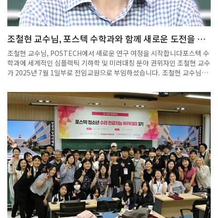
조철현 교수님, 포스텍 수학과와 함께 새로운 도전을 이
어갑니다!
조철현 교수님, POSTECH에서 새로운 연구 여정을 시작합니다포스텍 수
학과에 세계적인 심플렉틱 기하학 및 미러대칭 분야 권위자인 조철현 교수
가 2025년 7월 1일부로 전임교원으로 부임하셨습니다. 조철현 교수님은
KAIST에서 수학 학사(1996)를, 미국 University of Wisconsin-
Madison에서 수학 박사(2003)를 취득하셨으며, 서울대학교 수리과학부
에서 교수로 재직하시며 활발한 연구 및 학문 후속 세대 양성에 헌신해 오
셨습니다. 특히 Northwestern University, University of Toronto
등 해외 유수 대학에서 연구 경력을 쌓으셨으며, 한국 수학계의 발전에 큰
기여를 해왔습니다. 조철현 교수님의 주요 연구 분야는 심플렉틱 기하학
(Symplectic Geometry), 라그랑지안 플로어 이론(Lagrangian
Floer Theory), 미러대칭(Mirror Symmetry) 등으로, 해당 분야에서
다수의 국제 저명 학술지 논문을 발표하고 세계적인 학회 및 컨퍼런스에서
초청 강연을 이어오고 계십니다. 또한, 한국수학회 우수논문상, 삼성미래
과학연구사업, SRC센터(양자구조모듈센터) 부센터장 등 다양한 연구비
수주 및 수상을 통해 학문적 우수성을 널리 인정받았습니다. 조 교수님은
현재까지도 한국수학회 《Journal of the Korean Mathematical
Society》의 편집위원 및 동아시아 심플렉틱 컨퍼런스(Organizer) 등