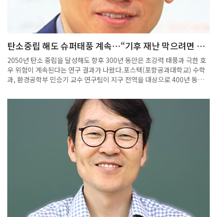
탄소중립 해도 슈퍼태풍 계속…“기후 재난 막으려면 탄
소감축 필수”
2050년 탄소 중립을 달성해도 향후 300년 동안은 초강력 태풍과 극한 호
우 위험이 계속된다는 연구 결과가 나왔다.포스텍(포항공과대학교) 수학
과, 환경공학부 민승기 교수 연구팀이 지구 전역을 대상으로 400년 동안
기후를 모의 실험한 결과, '탄소 중립'만 실현하면 북반구 태풍은 줄지만
남반구에선 오히려 태풍이 늘어나는 등 태풍이 비대칭적으로 분포했다.또
육지에 상륙하는 태풍의 세기와 비가 내리는 양도 크게 증가했다.반면 '탄
소 감축' 사례에선 200년 만에 태풍의 비대칭적인 분포가 사라지고 태풍
의 세기와 비의 양도 눈에 띄게 완화됐다.온실가스 배출을 0으로 만드는
'탄소 중립'만으로는 기후 변화에 따른 극한 위험을 막을 수 없고, 대기 중
탄소까지 제거하는 '탄소 감축'이 필요하다는 것이다.민승기 교수는 "탄소
중립을 달성하더라도 강력한 태풍과 극한 강수 위험은 수 세기 동안 지속
될 수 있다"며 "탄소를 줄이는 더 적극적인 전략이 필요하다"고 말했
다. 김동영 기자