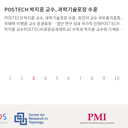
POSTECH 박지훈 교수, 과학기술포장 수훈
POSTECH 박지훈 교수, 과학기술포장 수훈- 장진아 교수 국무총리표창,
주태하·이병훈 교수 장관표창… 첨단 연구 성과 국가적 인정POSTECH
박지훈 교수POSTECH(포항공과대학교) 수학과 박지훈 교수와 기계공학
과·IT융합공학과·생명과학과·융합대학원 장진아 교수가 21일 개최된
‘2025년 과학·정보통신의 날’ 기념식에서 ‘과학기술포장’과 ‘국무총리표
창’을 받았다. 박지훈 교수는 대수기하학 분야의 연구와 교육에 헌신하며
한국 대수기하학의 학문적 지평을 넓히고 국제적 위상을 높이는 데 기여한
공로로 ‘과학기술진흥 유공’ 부문에서 과학기술포장을 수훈했다. 특히, 박
교수는 사사키-아인슈타인 계량을 가지는 5차원 단순연결 유리구 분류, 3
차원 파노 초곡면의 비유리성 추측, 3차 대수곡면과 가군 작용의 상관관계
추측, 등 수학계의 오래된 난제들을 해결했다.또한, 장진아 교수는 ‘국가연
1
2
3
4
5
6
7
8
9
10
구개발 성과평가 유공’ 부문에서 3D 바이오프린팅 분야에서 혁신적인 연
구 성과를 인정받아 국무총리표창을 받았다. 장 교수는 실험실에서 조직
과 세포의 미세 환경을 정교하게 재현해 프린팅된 장기의 기능을 극대화하
는 데 주력하고 있으며, 현재까지 심장, 연골, 간 등 19종 이상의 조직·장
기 특이적 바이오잉크를 개발해 해당 분야에서 독보적인 기술력을 확보하
고 있다.이외에도 화학과 주태하 교수와 전자전기공학과·반도체공학과
이병훈 교수가 ‘과학기술진흥 유공’ 부문에서 과학기술정보통신부 장관표
창을 각각 받았다. 주 교수는 시간영역 분광학 기법을 개발하고 관련 이론
을 정립했으며, 이를 초고속 화학반응 연구에 적용해 복잡한 반응 메커니