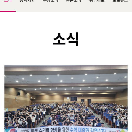
소식
공지사항
수상소식
동문소식
취업정보
포토뉴스
소식