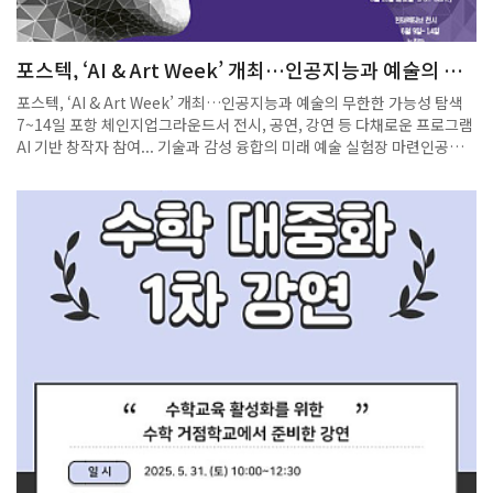
포스텍, ‘AI & Art Week’ 개최…인공지능과 예술의 무
한한 가능성 탐색
포스텍, ‘AI & Art Week’ 개최…인공지능과 예술의 무한한 가능성 탐색
7~14일 포항 체인지업그라운드서 전시, 공연, 강연 등 다채로운 프로그램
AI 기반 창작자 참여... 기술과 감성 융합의 미래 예술 실험장 마련인공지
능이 그림을 그리고, 음악을 작곡하며, 심지어 영화를 연출 한다면?그것은
인간의 창조성을 위협하는가, 아니면 확장하는가?이 도발적인 질문에 답
을 찾기 위한 미래 예술의 실험장이 포스텍(포항공과대학교)에 마련됐다.
포스텍은 7일부터 14일까지 포항 체인지업그라운드에서 ‘2025 Pohang
AI & Art Week’를 개최한다.‘AI x ART = ∞(무한대)’를 주제로 한 이번
행사는 청소년 인공지능예술 주간이라는 부제를 달고, 기술과 예술의 창
의적 융합이 빚어내는 무한한 가능성을 시민과 함께 탐색한다.행사 기간
동안 관람객은 AI가 만들어낸 예술 작품을 감상하고, AI 기반 창작자들과
예술가들의 강연과 퍼포먼스를 통해 기술과 감성이 융합되는 현장을 직접
경험할 수 있다. 또한 악기 체험, AI 음악회, 미디어 퍼포먼스 등 다채로운
프로그램이 마련돼 인공지능과 예술의 경계를 몸소 체감할 수 있는 장이
펼쳐진다.전시는 상시 운영되며, 주요 프로그램으로는 △7일 강연 및 영
화 상영 △13일 강연·AI 음악회·악기 체험 △14일 강연과 미디어 퍼포먼
스가 있다. 강연은 사전 등록이 필요하며, 전시는 별도의 등록 없이 누구나
자유롭게 관람할 수 있다.이번 행사에는 우정아 포스텍 교수를 비롯해 미