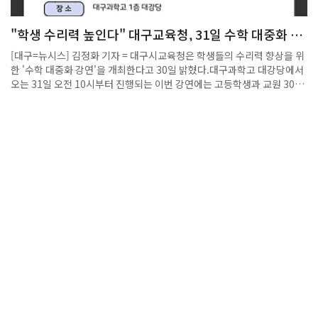
술가 노상호, 소설가 정보라, 작곡가 김명옥, 예술감독 이병희, 가야금 연
주자 송영숙 등 각 분야에서 활동 중인 예술가들이 참여한다. 특히 AI 기술
"학생 수리력 높인다" 대구교육청, 31일 수학 대중화 강
을 창작 도구로 사용하는 예술가들이 자신만의 작업 세계와 철학을 공유하
연
며, 인공지능 예술의 현재와 미래를 가늠해보는 자리가 될 전망이다.행사
[대구=뉴시스] 김정화 기자 = 대구시교육청은 학생들의 수리력 향상을 위
는 포스텍 수리데이터과학연구소(MINDS) 주관, 포스텍 인문사회학부와
한 '수학 대중화 강연'을 개최한다고 30일 밝혔다.대구과학고 대강당에서
포항문화재단 <예술기술융합 실험실> 공동 기획으로, 포항시 교육특구
오는 31일 오전 10시부터 진행되는 이번 강연에는 고등학생과 교원 300
사업의 지원을 받아 운영된다.자세한 일정은 행사 홈페이지에서 확인할
여명이 참여한다.[대구=뉴시스] 대구시교육청은 학생들의 수리력 향상을
수 있으며, 문의는 054-279-2734 또는 minds-1@postech.ac.kr로
위한 '수학 대중화 강연'을 개최한다. (사진 = 대구시교육청 제공)
하면 된다.출처 : 경북일보(https://www.kyongbuk.co.kr)
2025.05.30. photo@newsis.com *재판매 및 DB 금지강연에서는 황
형주 포항공과대학교 수학과 교수가 '인공지능(AI)과 수학의 만남'을 주제
로 인공지능의 알고리즘이 수학적 원리로 이뤄진 연구 사례를 통해 알려주
고 인공지능을 올바른 방향으로 발전시키고 활용하기 위해서는 수학이 근
간이 되어야 함을 강조할 예정이다.수학을 전공한 학생들이 선택할 수 있
는 직업에 대해 안내하는 진로 모색의 시간도 운영될 예정이다.황형주 교
수는 단편적인 사례 중심의 기존 기계학습 연구의 패러다임에서 벗어나 수
학을 이용하여 인공지능(AI)의 작동 원리를 규명하고 반도체와 의·생명
분야 등 산업 현장의 난제를 해결하기 위한 수학적 기반의 인공지능 연구
자로 인정받고 있다.강은희 교육감은 "수학의 유용성을 깨닫고 깊이 있는
수학 공부를 통해 창의적 사고력과 문제 해결력을 키우길 바란다"고 말했
다.◎공감언론 뉴시스 jungk@newsis.com