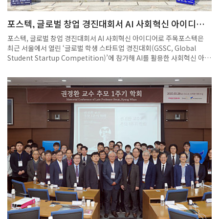
로젝트가 운영돼 학생들이 탐구와 설계, 실험과 피드백의 과정을 경험할
수 있도록 했습니다. 또한 모든 수업은 학생의 질문을 적극 수용하는 피드
포스텍, 글로벌 창업 경진대회서 AI 사회혁신 아이디어
백 중심으로 운영됐으며, 강사와 조교들이 1:1 방식으로 개별 지도를 제공
로 주목
했습니다.홍지후 학생은 “이번 아카데미에서는 깊이 있는 강의와 멘토링
포스텍, 글로벌 창업 경진대회서 AI 사회혁신 아이디어로 주목포스텍은
덕분에 지식의 한계를 넘을 수 있었고, 생명과학과 인공지능의 융합 가능
최근 서울에서 열린 ‘글로벌 학생 스타트업 경진대회(GSSC, Global
성을 새롭게 인식했다”고 말했습니다. 또한 “SVM 결정경계에 대한 질문
Student Startup Competition)’에 참가해 AI를 활용한 사회혁신 아이
을 했을 때 대학 수학 수준의 라그랑주 승수법으로 설명받으며 학습의 기
디어를 선보이며 주목을 받았다. 포스텍(포항공과대학교) 학생들이 세계
쁨을 느꼈다”고 덧붙였습니다.아카데미 종료 이후에도 멘토와의 교류는
유수 대학들과 어깨를 나란히 하며 글로벌 창업 무대에서 창의성과 혁신
지속됐으며, 수업 외 시간에도 입시와 진로에 대한 조언이 자연스럽게 오
역량을 빛냈다.포스텍은 최근 서울에서 열린 ‘글로벌 학생 스타트업 경진
갔습니다. 정재훈 교수는 “청소년들이 AI를 통해 자기 세계를 수학적으로
대회(GSSC, Global Student Startup Competition)’에 참가해 AI를
해석하고 표현하는 힘을 기를 수 있도록 돕는 데 중점을 뒀다”며 “이번 경
활용한 사회혁신 아이디어를 선보이며 주목을 받았다.GSSC는 올해 처음
험이 창의적 문제 해결력과 자기주도 학습 역량을 키우는 데 의미 있는 발
개최된 국제 창업 경진대회로, 아시안 리더십 컨퍼런스(ALC)의 일환으로
판이 되길 바란다”고 전했습니다. 수료생 전원에게는 POSTECH 명의의
지난 5월 18일부터 22일까지 진행됐다.‘인간 중심 AI: AI를 활용한 인류
공식 수료증이 수여됐으며, 4기 참가자 모집은 하반기에 진행될 예정입니
사회 개선(Human-Centered AI: Improving Human Society Using
다. 몬도디하나와 연구진은 향후 교재를 인문학적으로 재구성하기 위한
AI)’을 주제로 열린 이번 대회에는 서울대, 이화여대 등 국내 주요 대학은
작업도 계획하고 있습니다. 수학 중심 AI 교육, 세계적 연구진의 설계, 문
물론, 하버드대, 코넬대, UC버클리, USC, 알토대 등 세계적인 명문대 학
제해결형 수업을 특징으로 하는 이번 아카데미는 청소년들의 미래형 사고
생들이 참가했다.포스텍에서는 글로컬대학 사업의 지원을 받아 학부생 예
훈련 플랫폼으로 자리매김하고 있습니다.출처: (인더뉴스)
비 창업팀 두 팀이 참가했다.‘ThinkBrew’ 팀(대표 유혜인·IT융합공학
과)은 AI 기반 맞춤형 임상시험 매칭 솔루션 ‘Clink’를, ‘Eye-Terra’ 팀(대
표 조성현·IT융합공학과)은 시각장애인을 위한 AI 기반 시력 보조 안경 및
소프트웨어 ‘보리’를 출품했다.특히 Eye-Terra 팀은 본선에 진출하며 기
술력과 사회적 가치를 고루 갖춘 아이디어로 높은 평가를 받았다.비록 최