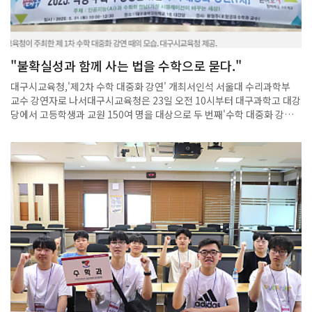
"불확실성과 함께 사는 법을 수학으로 묻다."
대구시교육청,'제2차 수학 대중화 강연' 개최서인석 서울대 수리과학부
교수 강연자로 나서대구시교육청은 23일 오전 10시부터 대구과학고 대강
당에서 고등학생과 교원 150여 명을 대상으로 두 번째'수학 대중화 강
연'을 개최한다고 22일 밝혔다.이번 강연은 지난 5월 황형주 포항공대 교
수의 '인공지능과 수학의 만남'에 이어 서인석 서울대 수리과학부 교수가
'인류는 어떻게 불확실성과 함께 살아가고 있는가?'라는 주제로 진행한다.
서 교수는 복잡계에서의 메타안정성(metastability)을 규명하는 연구로
대한수학회 논문상(2025)을 수상했으며, 확률과 무작위성을 주제로 한
공개 강연을 통해 "불확실한 세계를 읽는 수학"을 대중과 꾸준히 소통해
온 수학자다.이날 강연을 통해 서 교수는 확률론과 확률과정 연구를 바탕
으로 인류가 불확실성 속에서 질서를 찾아온 과정을 소개한다. 또, 불확실
성을 이해하고 이에 대응하는 수학적 사고의 힘을 강조할 예정이다.한편,
오는 30일에는 홍영준 서울대 수리과학부 교수가 '수치해석학, 근사와 과
학계산의 예술'을 주제로, 10월 25일에는 박형주 아주대 석좌교수가 '근·
현대 한국 수학의 파노라마'를 주제로 각각 수학 대중화 강연을 이어간다.