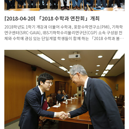
형 편미분 방정식과 유체역학의 난제 해결에 기여가 큰 배 교수와 에너지·
환경 분야에 응용되는 환경광촉매 연구에 매진해온 김순현 대구경북과학
기술원(DGIST) 스마트섬유융합연구실 선임연구원 등 5명이다.연구 분야
[2018-04-20] 「2018 수학과 연찬회」개최
별로는 △정책학부 오채운(녹색기술센터) △이학부 김덕진(서울대)·김상
현(서울대)·박용근(KAIST)·배명진(포스텍)·백대현(서울대)·조승환(포스
2018학년도 1학기 개강과 더불어 수학과, 포항수학연구소(PMI), 기하학
텍) △공학부 김순현(DGIST)·김범준(KAIST)·김상현(연세대)·김성재(서
연구센터(SRC-GAIA), IBS기하학수리물리연구단(CGP) 소속 구성원 전
울대)·김수영(중앙대)·오준학(포스텍)·이건재(KAIST)·장호원(서울대)·조
체와 수학에 관심 있는 단일계열 학생들이 함께 하는 「2018 수학과 봄 연
정호(성균관대) △농수산학부 손기훈(포스텍)·이대희(한국생명공학연구
찬회」를 개최하였습니다.
원)·이정은(서울대) △의약학부 김진성(연세대)·박상민(서울대)·신애선
(서울대)·이혁진(이화여대)·주영석(KAIST)·최무림(서울대)·최승홍(서울
대) 박사이다. 신입 회원패 수여식은 오는 26일 한국프레스센터 내셔널프
레스클럽에서 열린다.Y-KAST는 일본·스웨덴·미국·이스라엘 등의 젊은
과학자들과의 연구 교류를 시작했고 지난해 11월 서울에서 ‘영사이언티
스트토크’를 개최했다. 이명철 과기한림원장은 “한림원은 Y-KAST로 젊
은 과학자들이 글로벌 네트워크를 구축하고 리더로 성장하며 과학기술 정
책과 연구 환경에 목소리를 낼 수 있도록 지원하겠다”고 강조했다./고광
본선임기자 kbgo@sedaily.com<저작권자 ⓒ 서울경제, 무단 전재 및
재배포 금지> XC출처 :
http://www.sedaily.com/NewsView/1RVSXUTZSW