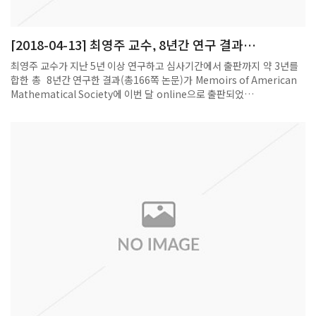
[2018-04-13] 최영주 교수, 8년간 연구 결과
'MEMOIRS OF AMERICAN MATHEMATICAL
최영주 교수가 지난 5년 이상 연구하고 심사기간에서 출판까지 약 3년를
SOCIETY' ONLINE 출판
합한 총 8년간 연구한 결과(총166쪽 논문)가 Memoirs of American
Mathematical Society에 이번 달 online으로 출판되었
다. http://www.ams.org/books/memo/1212/보형형식이론은 정
수론의 핵심연구주제인 L 함수을 이해하는데 발전된 이론으로,350년 미
제로 남아있던 Fermat 마지막 정리도 “타원곡선은 보형 형식에서 나온
다는 것”을 증명하는 것이다.2000년대까지는 완벽한 보형형식만 연구되
어 1960년부터 현재 미제로 남아 있는 마스형식에 관련 이론들이 여러 가
설들만 난무하고 이론이 발전되지 않았으나,본 연구는 완벽하지 않은
Bad growth를 갖는 보형형식이나 Maass 형식들의 코호몰로지 이론을
개발하여 L 함수 연구를 하고자 하는 새로운 기틀을 주는 것이다.