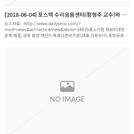
[2018-06-04] 포스텍 수리응용센터(황형주 교수)와 빅
데이터 활용한 인공지능 연구 시작
뉴스자료: http://www.dailysecu.com/?
mod=news&act=articleView&idxno=34925중소기업 정보비대칭
문제 해결, 금융 환경 개선이 목표더존비즈온(대표 김용우)이 포항공과대
학교와 손잡고 기업 재무자료 빅데이터를 활용한 인공지능 연구에 나선다
고 밝혔다.더존비즈온은 포항공과대학교 황형주 교수팀이 이끄는 포스텍
수리응용센터와 함께 ‘빅데이터 분석을 통한 인공지능 기업 신용평가모형
개발 연구’를 시작했다고 1일 밝혔다.이번 연구는 더존비즈온이 가진 기업
세무, 회계 분야의 경험치와 포항공과대학교의 인공지능 연구 역량을 결
합해 실제 산업 현장에 적용할 수 있는 시장 발전적 모델을 찾기 위해 진행
된다. 실제로, 이번 연구에서는 그동안 금융시스템 지원에서 소외됐던 중
소기업의 정보비대칭 문제를 해결하고 이들의 금융 환경을 개선하는 것을
목표로 하고 있다.연구가 완료되면 더존비즈온의 재무자료 빅데이터를 활
용해 기존 신용평가 제도로 측정하기 힘들었던 일정 규모 이하 중소기업의
자가 경영진단이 가능해질 것으로 기대된다. 이를 기업 대출 등 금융권 심
사과정에 적용할 경우, 1금융권 접근성이 낮았던 중소기업이 단순 재무제
표 위주의 정량적 정보뿐 아니라 다양한 정성적 자료로 평가받을 수 있어
기업 신용평가에서 정보비대칭 문제를 개선할 수 있다.또한, 소규모 기업
을 대상으로 한 객관적 신용 측정 방법이 개발되기 때문에 기업의 재무현
황, 경영 상태 진단, 부실 징후를 실시간 예측 가능할 것으로 보인다. 이를