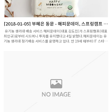
[2018-01-05] 부혜은 동문 - 해피문데이, 스프링캠프 투
자 유치
유기농 생리대 배송 서비스 해피문데이(대표 김도진)가 스프링캠프(대표
최인규)로부터 시드머니 투자를 유치했다고 4일 밝혔다.해피문데이는 유
기농 생리대 정기배송 서비스를 운영하고 있다. 만 19세 때부터 IT 스타트
업에서 경험을 쌓아온 김도진 대표와 포항공대 출신 개발자 부혜은 이사가
공동창업했다.​스프링캠프는 네이버 계열의 초기 전문 벤처 캐피털이다.
인공지능 기반의 스마트 솔루션 회사인 수아랩과 인테리어 정보 공유 플랫
폼 오늘의집 등 30여 곳의 스타트업에 투자했다. 해피문데이는 지난해 7
월 서비스 오픈과 함께 생리대의 전성분을 공개해 소비자 신뢰도를 높였
다. 직배송을 통해 유통구조를 단순화하고 생리대를 합리적인 가격에 제
공하고 있다. 그 결과 매출 기준 월평균 200%씩 성장하며, 현재 정기 구독
자는 약 2천명이다. ​​​투자를 주도한 남홍규 스프링캠프 부대표는 “획일화
된 생리대 시장에 유기농 제품 및 새로운 유통구조를 도입해 여성이 경험
하는 월경일이 행복한 날이 되도록 최적의 만족을 줄 수 있는 팀”이라며,
“특히 구성원들의 뛰어난 실행력과 역량으로 나아가 연구개발을 통한 혁
신을 기대하며 이번 투자를 결정했다”고 밝혔다.