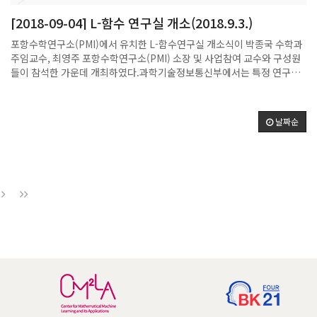
[2018-09-04] L-함수 연구실 개소(2018.9.3.)
포항수학연구소(PMI)에서 유치한 L-함수연구실 개소식이 박종국 수학과
주임교수, 최영주 포항수학연구소(PMI) 소장 및 사업참여 교수와 구성원
들이 참석한 가운데 개최하였다.과학기술정보통신부에서는 특정 연구주
제를 중심으로 융복합 연구의 활성화에 기틀이 되는 소규모 연구그룹을 육
성하기 위해 기초연구실(BRL) 지원 사업을 추진하고 있으며, 2018년도
에는 총349개의 과제가 신청하여 심사를 거쳐 최종 30개의 과제가 선정
날짜순
되었습니다.(선정률 8.6%)11.6대 1의 경쟁을 뚫고 선정된 L-함수연구실
과제(연구책임자 최영주 교수)의 사업기간은 2018년 6월 1일부터 2021
년 2월 28일까지 이며, 최윤성 교수, 박지훈N 교수, 조성문 교수가 공동
연구원으로 참여하고 있습니다.