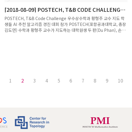
[2018-08-09] POSTECH, T&B CODE CHALLENGE
우수상 수상(황형주 교수 지도 학생들)
POSTECH, T&B Code Challenge 우수상수학과 황형주 교수 지도 학
생들 AI 추천 알고리즘 경진 대회 참가 POSTECH(포항공과대학교, 총장
김도연) 수학과 황형주 교수가 지도하는 대학원생 두 판(Du Phan), 손휘
재, 김철형씨 팀이 SK텔레콤이 주최하는 AI 추천 알고리즘 경진대회
‘T&B Code Challenge’에 참가해 우수상을 수상했다. 학계에서는 수학
과 학생들의 이례적인 수상에 주목하고 있다.올해 처음 개최된 ‘T&B
Code Challenge’는 지난 5월 18일부터 7월 27일까지 10주간 진행된
행사로 240팀 중에서 1차 예선을 통과한 30팀, 78명이 참가했다. 참가자
들은 ‘옥수수’ 콘텐츠 시청 이력 데이터를 바탕으로 영화나 드라마 등 미디
어 콘텐츠를 이용자 취향에 맞게 추천하는 AI 알고리즘을 설계했다. 추천
정확도가 높은 알고리즘을 개발할수록 높은 점수를 받는다.POSTECH 수
1
2
3
4
5
6
7
8
9
10
학과 학생들은 추천 내용과 시청 내역의 일치도를 나타내는 MAP 수치가
31%를 넘는 우수한 성적으로 우수상을 거머쥐었으며 지난 8월 8일 SK텔
레콤 본사에서 시상식을 가졌다.한편 수상 학생들은 지난 2017년 (주) SK
C&C가 주최하는 데이터분석 공모전 '중고차량 표준판매 가격 예측 모델
링' 부문에 참가해 공동 1등을 수상한 바 있다. 이들의 행보는 수학적 접근
으로도 얼마든지 AI, 빅데이터 등에 활용할 수 있다는 가능성을 보인 것에
더욱 의미가 있다.(끝)