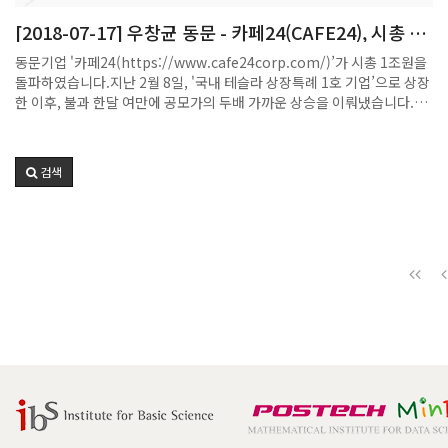
통해 중소기업 등 위기 대응 역량이 부족한 기업들도 스스로 경영환경을
[2018-07-17] 우창균 동문 - 카페24(CAFE24), 시총 1
검증할 수 있고, 나아가 거래 상대 기업의 안정성과 신뢰도를 참조하여 사
조원 돌파
전에 리스크를 줄일 수 있게 된다.연구 결과가 보다 객관적이고 신뢰할 수
동문기업 '카페24(https://www.cafe24corp.com/)’가 시총 1조원을
있는 새로운 기업 신용평가 모형으로 자리 잡을 경우, 향후 금융권에서도
돌파하였습니다.지난 2월 8일, '국내 테슬라 상장특례 1호 기업’으로 상장
이를 활용해 소규모 기업 지원을 원활히 하고 발생 가능한 부실에 빠르게
한 이후, 불과 한달 여만에 공모가의 두배 가까운 상승을 이뤄냈습니다.(이
대응할 수 있을 것으로 기대된다.더존비즈온 관계자는 “이번 연구는 기업
번 대통령 베트남 순방길에도 국내 벤처기업 대표의 하나로 동석하였다
재무자료와 관련된 수많은 빅데이터 중 시장에 적용할 수 있는 실제 사례
고...)'테슬라 요건' 적용 1호 기업인 카페24[042000]가 22일 장중 시가
를 발굴하기 위한 첫 사례란 점에서 의미가 있다. 빅데이터를 활용한 신용
총액 1조원을 돌파했다.시가총액은 1조16억원으로 지난 2월 8일 상장후
평가모형 개발로 중소기업의 정보비대칭 문제를 해소하고 금융환경을 개
검색
처음으로 1조원을 넘어섰다.1999년 설립된 카페24는 쇼핑몰 구축 솔루
선해 그동안 받은 과분한 사랑을 되돌려 드릴 것”이라며 덧붙여 “더존비
션, 운영, 배송, 마케팅 등 온라인 비즈니스에 필요한 서비스를 원스톱으로
즈온은 이번 연구를 시작으로 기업 세무, 회계 분야에서 쌓아 온 전문성과
제공하는 사업을 하고 있다.카페24는 최근 사업 연도 적자 상태이나 한국
그동안 축적된 빅데이터 응용기술을 활용해 4차 산업혁명 시대에 필요한
거래소의 '테슬라 요건'을 이용해 증시에 입성한 첫번째 사례로 주목을 받
핵심 ICT 기술을 꾸준히 연구개발해 나갈 것”이라고 말했다.
았다. 테슬라 요건은 미국 전기차 업체 테슬라처럼 적자를 내고 있어도 기
술력이나 사업 아이디어 등 성장성이 있는 업체에 상장을 허용하는 제도로
지난해 도입됐다.카페24는 이재석 CEO(물리 학87), 우창균 COO(수학
학87), 이창훈 CTO(물리 학88) 등,회사 창업자와 등기임원의 대부분이
동문인, 거의 순전한 포스텍 동문기업입니다. 관련기사:
http://m.businesspost.co.kr/BP?
command=mobile_view&num=78197#cb드디어 포스텍도 1조원
이 넘는 기업가치의 동문기업을 갖게 되었네요~~다시 한번 축하드리고,
더 높은 목표를 향해 꾸준히 성장해나가시길 기원합니다~~