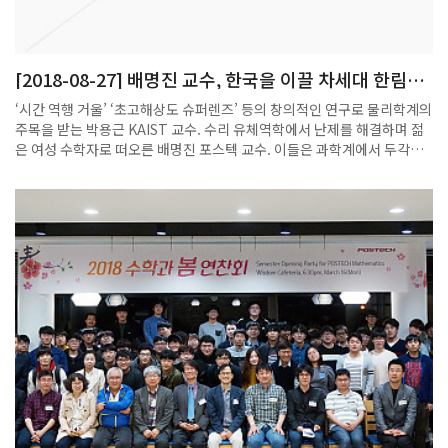
에서 우수한 석학들이 신입회원으로 영입된 만큼 이들의 적극적인 참여를
바탕으로 한림원이 과학기술 발전에 더욱 기여할 수 있도록 노력하겠
다”고 강조했다.
[2018-08-27] 배명진 교수, 한국을 이끌 차세대 한림원
멤버 선정
‘시간 역행 거울’ ‘초고해상도 슈퍼렌즈’ 등의 창의적인 연구로 물리학계의
주목을 받는 박용근 KAIST 교수. 수리 유체역학에서 난제를 해결하며 젊
은 여성 수학자로 떠오른 배명진 포스텍 교수. 이들은 과학계에서 두각을
보이는 차세대 스타 과학자들이라는 공통점을 갖고 있다.박용근 교수와
배명진 교수 등 차세대 연구를 선도할 것으로 기대되는 젊은 과학자 26명
이 ‘한국차세대과학기술한림원(Y-KAST)’ 신입 회원으로 선출됐다. 과학
기술 분야의 석학 모임인 한국과학기술한림원(KAST·원장 이명철)은 22
일 만 43세 이하의 전도유망한 과학자로 Y-KAST 회원을 뽑았다고 밝혔
다.박용근 교수는 홀로그래픽 측정과 제어기술을 개발했다. 지난해 국제
학술지인 네이처 포토닉스지에‘3차원 디스플레이’를, 네이처 커뮤니케이
션스지에는 ‘세포 광조작’을, 그리고 사이언스 어드밴시스지에 ‘탄저균 진
단’과 관련한 연구 성과를 각각 게재해 해외언론의 주목을 받았다.배명진
교수는 오래된 난제인 프란틀 추측을 증명해냈으며 지난해 한국여성수리
과학회의 ‘젊은여성수학자’ 수상자로 선정됐다.올해 Y-KAST 신입 회원의
평균 나이는 만 41.1세이며 30대 과학자도 6명 포함됐다.신입 회원 중 최
연소 회원은 조승환(35) 포스텍 교수다. 유기화학자인 조 교수는 유기붕
소 화합물 합성에 관한 독창적 연구로 주목을 받고 있다. 여성 회원은 비선