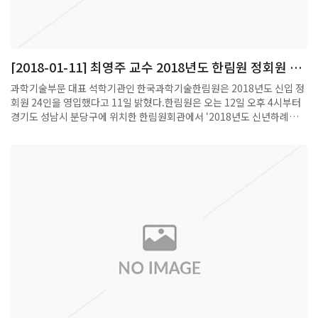
[2018-01-11] 최영주 교수 2018년도 한림원 정회원 선
출
과학기술부문 대표 석학기관인 한국과학기술한림원은 2018년도 신입 정
회원 24인을 영입했다고 11일 밝혔다.한림원은 오는 12일 오후 4시부터
경기도 성남시 분당구에 위치한 한림원회관에서 ‘2018년도 신년하례식
및 신입회원 회원패 수여식’을 개최한다.올해 한림원의 신입 정회원은 △
정책학부 이유재 서울대학교 교수 등 2인 △이학부 이용훈 부산대학교 교
수 등 8인 △공학부 박효선 연세대학교 교수 등 7인 △농수산학부 임용표
충남대학교 교수 등 2인 △의약학부 조남훈 연세대학교 교수 등 5인으로
각 분야 최고의 과학기술 연구자들이 선정됐다.2018년도 정회원들은 지
역 및 대학별로 고르게 선출됐다. 여성회원은 조화순 연세대학교 정치외
교학과 교수, 이영숙 POSTECH 융합생명공학부 교수, 최영주
POSTECH 수학과 교수 등 3인이 포함됐다.또한 2018년도 정회원 중 최
연소는 조광현 KAIST 바이오및뇌공학과 교수로, 만 46세(1971년 8월생)
이며 현재 한림원 정회원 중 유일한 1970년대 생이다. 한림원 정회원은 투
명하고 편견 없는 심사 과정을 통해 후보자들의 연구업적과 공헌도를 평
가, 과학기술 발전에 선도적인 연구 성과를 낸 학자들이 선출된다.이명철
원장은 “우리나라 과학기술의 발전을 방증하듯 최근에는 훌륭한 연구자
들이 많아서 정회원 선출도 경쟁이 치열해지고 있다”며 “올해도 각 분야