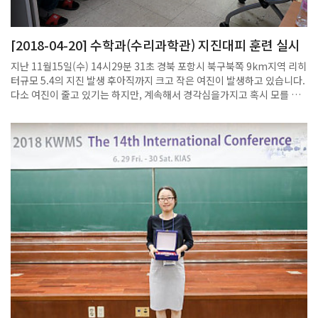
[2018-04-20] 수학과(수리과학관) 지진대피 훈련 실시
지난 11월15일(수) 14시29분 31초 경북 포항시 북구북쪽 9km지역 리히
터규모 5.4의 지진 발생 후아직까지 크고 작은 여진이 발생하고 있습니다.
다소 여진이 줄고 있기는 하지만, 계속해서 경각심을가지고 혹시 모를 지
진 발생에 대비하여 대피훈련을 2018.04.20(금),15:00~15:30분까
지 실시하였습니다.1. 훈련대상: 수학과(수리과학관 입주자)2. 훈련내용:
스스로 체험하는 훈련 경험으로 실제 대피로와 대피장소 사전 확인