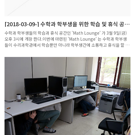
[2018-03-09-] 수학과 학부생을 위한 학습 및 휴식 공간
'MATH LOUNGE' OPEN
수학과 학부생들의 학습과 휴식 공간인 'Math Lounge' 가 3월 9일(금)
오후 3시에 개장 한다.이번에 마련된 'Math Lounge' 는 수학과 학부생
들이 수리과학관에서 학습뿐만 아니라 학부생간에 소통하고 휴식을 할 수
있는 공간이 부족하다는 의견에 따라 2018년 1월부터 공사를 시작하
여 수리과학관 401호에 개장하게 되었다.'Math Lounge' 에는 학생들의
학습과 소규모 세미나 개최에 필요한 도서 및 책장, 학습용 테이블, 미러
링 기능이 포함된 빔 프로젝터와 전동 스크린 이외에 학생들이 휴식할 수
있도록 커피 머신, 탁자, 냉장고, 냉/온 정수기가 비치되어 있어, 강의 시간
이외에 효율적으로 시간을 보낼 수 있는 공간이 될 수 있을거라 기대한
다.Math Loung 는 앞으로 수학과 학생회가 운영할 예정으로 학부생들에
게 자율성과 책임감을 배울 수 있는 또 하나의 기회가 될 수 있을 전망이
다.3월 9일(금) Open을 기념하기 위하여 오후 2시에는 수리과학관 404
호에서 학부생들이 주최하는 학부생 세미나가 열릴 예정이다. 이번 제 1회
세미나는 'Artful Mathematics : M.C. Excher's dream 이라는 주제
로 개최될 예정으로 학부생 고상민 군이 발표할 예정이다.