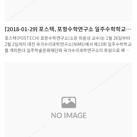
[2018-01-29] 포스텍, 포항수학연구소 일주수학학교
개최(2018.1.26 ~ 2.2)
포스텍(POSTECH) 포항수학연구소(소장 최윤성 교수)는 1월 26일부터
2월 2일까지 대전 국가수리과학연구소(NIMS)에서 제13회 일주수학학교
를 개최한다.일주학술문화재단와 국가수리과학연구소의 후원으로 매년
개최되는 겨울수학학교는 국가수리과학연구소 겨울학교로 선정됐으며,
'바나흐 공간과 관련 연구주제들'을 주제로, 국내외 대학원생, 박사후 연구
원과 교수들이 격의 없이 토론하는 '개방학교' 방식으로 열린다. 이번 행사
에는 후쿠다 일본 야마가타대 교수, 질 고데프루아 프랑스 쥐시외 수학연
구소-파리 리브 고슈 교수, 카데트 우크라이나 하리키프국립대학 교수, 김
재길 광주과학기술원 교수가 강연자로 나서 함수해석학의 첨단 연구주제
를 소개하고 관련 연구문제를 집중 토의한다.최윤성 소장은 “이번 일주수
학학교 개최가 함수해석학 분야 최신 연구에 관한 토의를 통해 연구자 세
대 간의 교류가 자연스럽게 이루어지고 국내외 젊은 연구그룹이 확대되어
세계적 수준으로 발전하기를 기대한다”고 밝혔다.포항=정재훈기자
jhoon@etnews.com