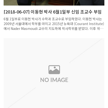
[2018-06-07] 이동현 박사 6월1일부 신임 조교수 부임
6월 1일부로 이동현 박사가 수학과 조교수로 부임하였다. 이동현 박사는
2009년 서울대에서 학부를 마치고 2015년 뉴욕대 (Courant Institute)
에서 Nader Masmoudi 교수의 지도하에 박사학위를 받았다. 이후 위스
콘신-매디슨 주립대학교에서 초빙조교수(Posdoctoral) 로 3년간 재직
하였다. 유체방정식(Navier-Stokes, Euler)과 기체방정식
(Boltzmann)을 연구하였고 특히 유체나 기체방정식에서 도출되는 다
양한 boundary 문제에 대한 중요한 결과를 발표하였다. 특히 일반적인
smooth convex domain에서의 기체의 평형상태 수렴에 관한 오래된
문제를 해결한 업적을 인정받고 있다. (좌측부터 총장님, 화학과 서종철
교수, 수학과 이동현 교수)