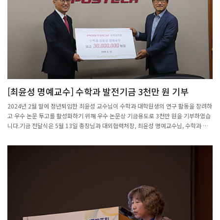
infinity structure)’2)다.오용근 교수는 책을 통해 A-무한대 구조와 이 구조를 바탕으로
한 라그랑지안 플로어 이론을 포괄적으로 다룬다. 이 책은 복잡한 수학적 이론 요소들
을 자세하게 설명하며, 전공자뿐만 아니라 새로 입문하는 연구자들도 기하학, 해석학,
대수학에 대해 유기적으로 이해할 수 있도록 구성되어 있다.책을 집필한 오용근 교수는
“이 책을 통해 연구자들이 공간과 시간의 동역학적 상호작용을 다루는 사교 기하학과
거울 대칭 이론에 대한 다양한 관점을 갖고, 자신의 연구 분야에서 새로운 도약과 발전
을 이루기를 바란다”라는 말을 전했다. 한편, 오 교수는 지난 2009년 ‘라그랑지안 교차
이론(Lagrangian Intersection Floer Theory I & II; AMS-International Press)’ 시리
즈 서적을 발간한 적이 있다.출처 : 교수신문(http://www.kyosu.net)
[최윤성 명예교수] 수학과 발전기금 3천만 원 기부
2024년 2월 말에 정년퇴임한 최윤성 교수님이 수학과 대학원생의 연구 활동을 장려하
고 우수 논문 투고를 활성화하기 위해 우수 논문상 기금용도로 3천만 원을 기부하였습
니다.기금 전달식은 5월 13일 총장님과 대외협력처장, 최윤성 명예교수님, 수학과 교
수님들이 참석한 가운데 총장응접실에서 진행되었습니다.