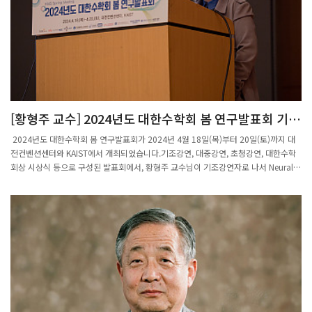
[황형주 교수] 2024년도 대한수학회 봄 연구발표회 기조
강연
2024년도 대한수학회 봄 연구발표회가 2024년 4월 18일(목)부터 20일(토)까지 대
전컨벤션센터와 KAIST에서 개최되었습니다.기조강연, 대중강연, 초청강연, 대한수학
회상 시상식 등으로 구성된 발표회에서, 황형주 교수님이 기조강연자로 나서 Neural
PDE solvers toward digital twin: Theory and applications 주제로 강연하였습니
다.황형주 교수는 2023년도에 수리기계학습연구센터(CM2LA)가 선도연구센터(SRC)
사업에 선정되는 등 수리기계학습 분야에서 괄목할 만한 연구 성과를 내고 있으며, 코
로나19 유행 예측에 관한 공로를 인정받아 유공 표창을 수상한바 있습니다.