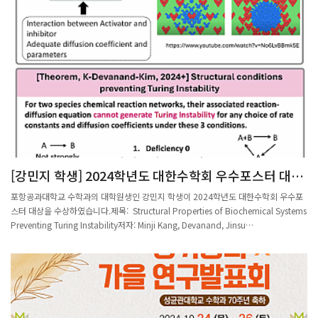
[강민지 학생] 2024학년도 대한수학회 우수포스터 대상
수상
포항공과대학교 수학과의 대학원생인 강민지 학생이 2024학년도 대한수학회 우수포
스터 대상을 수상하였습니다.제목: Structural Properties of Biochemical Systems
Preventing Turing Instability저자: Minji Kang, Devanand, Jinsu
Kim Biochemical systems are often represented graphically as reaction
networks. In the study of these networks, a key focus is the relationship
between their structural properties and their dynamic behavior. In this work,
we explore reaction-diffusion equations where the reaction terms are
governed by reaction networks with specific structural conditions. We show
that for such networks, Turing instability cannot occur, regardless of the