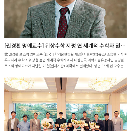
[권경환 명예교수] 위상수학 지평 연 세계적 수학자 권경
환 포스텍 명예교수 별세
故 권경환 포스텍 명예교수 [한국과학기술한림원 제공](서울=연합뉴스) 조승한 기자 =
우리나라 수학의 위상을 높인 세계적 수학자이자 대한민국 과학기술유공자인 권경환
포스텍 명예교수가 지난달 29일(현지시간) 미국에서 별세했다. 향년 95세.권 교수는
위상다양체 연구를 통해 국제적으로 주목받는 연구성과를 다수 냈고 포스텍 설립 당시
수학과의 발전에 기여하는 등 우리나라 수학 교육과 연구 발전에도 기여했다.1929년
생인 권 교수는 1952년 서울대 문리대를 졸업하고 1958년 미국 미시간대에서 박사학
위를 받았다. 이후 플로리다주립대 수학과 교수, 프린스턴 고등연구소 연구원 등을 지
냈다. 프린스턴 고등연구소에서는 함께 연구원으로 일하던 이휘소 박사, 정근모 박사
등과 친분을 맺기도 했다.이후 미시간주립대 수학과 교수 및 학과장 등을 지내며 미시
간주립대를 미국 대학 수학과 분류상 2그룹에서 1그룹으로 올리는 성과를 내기도 했
다.1990년 포스텍이 새로 설립될 당시 초청을 받아들여 귀국해 1999년까지 포스텍
수학과 교수 및 학과장으로 재직해 후진 양성에 기여했다.퇴직하면서 2억원을 기증해
후진 양성을 위한 '권경환 석좌기금'을 출연하기도 했다.권 교수의 연구 분야는 수학적
공간 구조를 연구하는 위상수학이다. 위상수학은 20세기 이후 현대 수학서 가장 중요