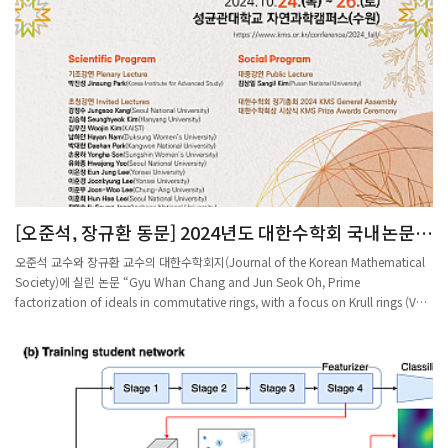
chosen reaction rates or diffusion coefficients.이 연구는 Reaction Network 의
구조적 특성을 사용하여 Turing Pattern의 형성을 설명하는 것을 목표로 합니다.
Turing Pattern 의 형성은 parameter과 확산 계수에 크게 의존하는데, 이 연구에서는
Reaction Network Theory 의 몇 가지 특성을 사용하여 해당 조건 내에서 Turing
instability가 발생하지 않음을 보입니다.
[오준석, 장규환 동문] 2024년도 대한수학회 국내논문상
수상
오준석 교수와 장규환 교수의 대한수학회지(Journal of the Korean Mathematical
Society)에 실린 논문 “Gyu Whan Chang and Jun Seok Oh, Prime
factorization of ideals in commutative rings, with a focus on Krull rings (Vol.
60(2023), No. 2, pp. 407-464.)”는 가환환의 인수분해에 관한 연구이다. 산술의 기
본정리에 의하면 1보다 큰 정수는 소수의 곱으로 유일하게 표현되는데, 이 정리는 주아
이디얼 정역(PID), 유일인수분해 정역(UFD), Dedekind 정역, π-정역, Krull 정역 등으
로 일반화되었으며, Krull 정역을 제외한 나머지 정역들은 두 가지 방법으로 영인자를
가진 가환환(commutative rings with zero divisors)으로 확장되었다. 본 논문은
Krull 정역을 영인자를 가진 가환환으로 확장하고 아이디얼의 인수분해 성질을 연구한
결과로 가환환의 인수분해 연구에 크게 기여하였다.<오준석 교수 약력>2019