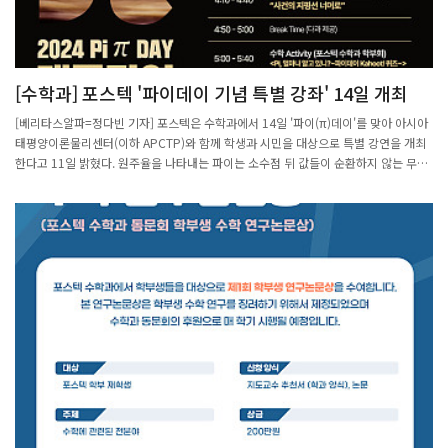
[수학과] 포스텍 '파이데이 기념 특별 강좌' 14일 개최
[베리타스알파=정다빈 기자] 포스텍은 수학과에서 14일 '파이(π)데이'를 맞아 아시아
태평양이론물리센터(이하 APCTP)와 함께 학생과 시민을 대상으로 특별 강연을 개최
한다고 11일 밝혔다. 원주율을 나타내는 파이는 소수점 뒤 값들이 순환하지 않는 무한
소수다. 유네스코는 원주율을 고안한 프랑스 수학자 자르투(P. Jartoux)를 기념하기
위해 3월14일을 '세계 수학의 날'로 공식 지정했다.포스텍 수학과 역시 매년 파이데이
를 기념하며 올해도 3월14일 3시14분에 맞춰 체인지업그라운드 이벤트홀에서 행사를
시작한다. 공개 강연은 두 세션으로 구성된다. 먼저 이경석 포스텍 수학과 교수가 대수
기하학과 관련해 '시간과 거리' 강연을 진행하고 윤정기 APCTP 박사가 중력과 양자역
학, 양자정보와 관련해 강연 '사건의 지평선 너머로'를 진행한다.더불어 포스텍 수학과
학부회에서 진행하는 'Pi, 얼마나 알고 있니?~ 파이데이 Kahoot(카훗)! 퀴즈~' 시간도
마련돼 있다. 포스텍 구성원 외에도 포항시 학생이나 시민은 신청만 하면 누구나 참여
할 수 있으며 필요시에는 참여확인증도 받을 수 있다. 한편 포스텍 수학과와 APCTP가
공동으로 주관하는 이 행사는 경북과 포항시, 복권위원회의 후원으로 진행된다. 포스텍
수학과는 14일 '파이(π)데이'를 맞아 아시아태평양이론물리센터(이하 APCTP)와 함
께 학생과 시민을 대상으로 특별 강연을 개최한다./사진=포스텍 제공출
처: https://www.veritas-a.com/news/articleView.html?idxno=496779