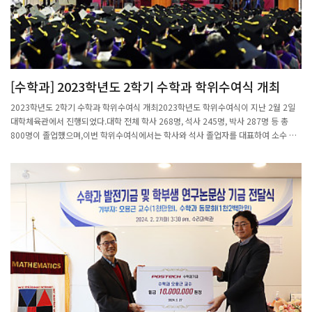
[수학과] 2023학년도 2학기 수학과 학위수여식 개최
2023학년도 2학기 수학과 학위수여식 개최2023학년도 학위수여식이 지난 2월 2일
대학체육관에서 진행되었다.대학 전체 학사 268명, 석사 245명, 박사 287명 등 총
800명이 졸업했으며,이번 학위수여식에서는 학사와 석사 졸업자를 대표하여 소수 인
원만 등단해 학위증을 받는 일반적인 졸업식과 달리 소외되는 인원 없이 학위수여식 참
석자 전원 단상에 올랐다.김성근 총장은 졸업식사에서 “호박벌은 자신의 한계를 모르
기 때문에 무수한 실패와 좌절 끝에 결국 날 수 있었다”며 공기역학적으로 불가능한 비
행을 가능하게 만든 호박벌의 우직함을 얘기했다.또 “지금은 힘겹게 날개를 퍼덕이는
호박벌과 같겠지만 언젠가는 하늘로 솟구치는 독수리같이 뻗어나가기를 기대한다”며
새로운 비상을 준비하고 있는 졸업생들에게 응원의 말을 전했다.대학 행사를 마친 후
수리과학관 402호에서 학부위원장 주관으로 수학과 자체 학위수여식을 개최하였다.
박사 4명, 석사 2명, 학사 10명총 16명이 학위를 수여 받았으며, 졸업생과 가족들, 학
과 구성원들이 참석하여 졸업을 축하해 주었다.졸업식은 지난 1년간 학과의 주요 활동
을 담은 영상 시청, 이동현 교수의 축하 인사, 학위기 수여, 꽃다발 및 기념품 전달,우수
논문상 시상, 기념사진 촬영 순으로 진행되었으며, 행사 후 참가자들에게 점심식사를
위해 도시락을 제공하였다.