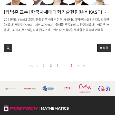
[최범준 교수] 한국차세대과학기술한림원(Y-KAST) 회
원 선출
2024년도 Y-KAST 회원. 첫줄 왼쪽부터 박현우(서울대), 이학연(서울과기대), 강동민
(서울대) 박정환(KAIST), 서민교(KAIST). 둘째줄 왼쪽부터 송윤주(서울대), 임종우(서
울대), 조길영(포스텍), 최범준(포스텍), 권민상(서울대). 셋째줄 왼쪽부터 권태혁
(KAIST), 김대우(연세대), 김소연(서울대), 김영진(KAIST), 김은주(한국과학기술연구
원). 넷째줄 왼쪽부터 이승우(고려대), 이현욱(울산과학기술원), 이현주(KAIST), 최준
일(KAIST), 이효준(한국생명연구원), 다섯째줄 왼쪽부터 김기현(성균관대), 박정환(서
정렬
울대), 정기훈(서울대), 최성환(연세대). 한국과학기술한림원 제공 한국과학기술한림원
은 과학기술 분야에서 탁월한 연구성과를 발표하며 두각을 나타내고 있는 젊은 과학자
24인을 2024년도 한국차세대과학기술한림원(Y-KAST) 회원으로 선출했다고 11일 밝
1
2
3
4
5
혔다.Y-KAST 회원은 만 43세 이하 젊은 과학자들 중 학문적 성과가 뛰어난 연구자로
선발된다. 박사학위 후 국내에서 독립적 연구자로서 이룬 성과를 중점적으로 평가해 한
국 과학기술 발전에 기여할 가능성이 높은 연구자를 최종 선출한다.올해 선출된 회원의
평균나이는 만 39.6세다. 기하학적 해석학 분야의 젊은 석학 최범준 포스텍 교수, 이차
전지 소재 연구에서 독보적 성과를 도출하고 있는 이현욱 울산과학기술원(UNIST) 교
수 등 국제학계에서 주목받는 과학자도 다수 포함됐다.여성과학자는 김소연 서울대 교
수, 김은주 한국과학기술연구원(KIST) 책임연구원, 송윤주 서울대 교수, 이현주 KAIST
교수 등이 선출됐다. 서울과기대는 최초로 Y-KAST 회원을 배출했다.한림원은 13일 오
후 4시, ‘2023 Y-KAST 회원의 날(Members’ Day)’을 온·오프라인으로 동시 개최하
고 신임 회원에 대한 회원패 수여 및 연구업적 소개 등을 진행할 계획이다.행사에는 조