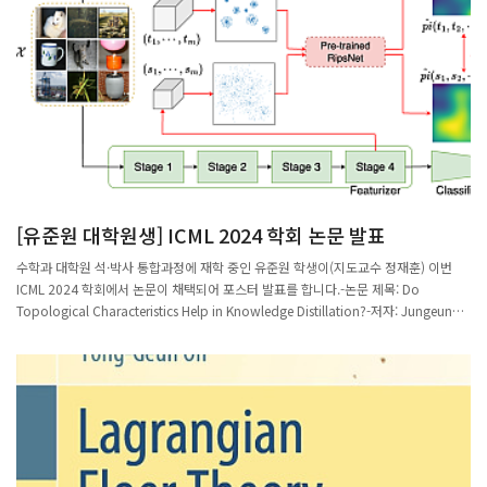
University of Graz 이학박사(가환대수)2015 POSTECH 이학석사(대수학)2013 인
천대학교 이학사(수학)2021~현재 제주대학교 조교수 <장규환 교수 약력>1999
POSTECH 이학박사(가환대수)1996 POSTECH 이학석사(가환대수)1994 강원대학
교 이학사(수학)2002~현재 인천대학교 조교수, 부교수, 교수
[유준원 대학원생] ICML 2024 학회 논문 발표
수학과 대학원 석·박사 통합과정에 재학 중인 유준원 학생이(지도교수 정재훈) 이번
ICML 2024 학회에서 논문이 채택되어 포스터 발표를 합니다.-논문 제목: Do
Topological Characteristics Help in Knowledge Distillation?-저자: Jungeun
Kim, Junwon You, Dongjin Lee, Ha Young Kim, Jae-Hun Jung연구 내용은 지식
증류(Knowledge Distillation, KD)는 큰 (교사)에서 작은 (학생) 네트워크로 지식을
전달하는 것을 목표로 합니다. 선행 연구에서는 지식으로 특징 벡터들의 점 대 점 또는
쌍별 관계에 초점을 맞추고 잠재 공간에서 특성 벡터들이 이루는 관계를 효율적으로 전
달하는 데 어려움을 겪고 있습니다. 이 연구에서는 문제를 해결하기 위해 지식으로 잠
재 공간의 전역 위상을 전달하는 TopKD라는 새로운 KD 방법을 제안합니다.학회 일정
은 2024년 7월 21일~27일까지이며 발표는 7월 25일 Messe Wien Exhibition
Congress Center, Vienna, Austria에서 진행됩니다.