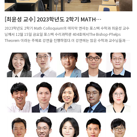
[최윤성 교수] 2023학년도 2학기 MATH
COLLOQUIUM 마지막 연사자로 강연 진행
2023학년도 2학기 Math Colloquium의 마지막 연사는 포스텍 수학과 최윤성 교수
님께서 12월 15일 금요일 포스텍 수리과학관 404호에서The Bishop-Phelps
Theorem 이라는 주제로 강연을 진행하였다.이 강연에는 많은 수학과 교수님들과 학
생들이 참석하여 청강했다.최윤성 교수님은 1988년부터 35년간 포스텍에서 학생들을
지도하였으며 함수해석학 분야의 무한차원 함수이론에서 새로운 연구 분야를 개척해
세계적인 수준의 연구성과를 이뤘다.또한 2024년 1월22일(월) ~26일(금)까지 포스텍
IBS 건물 301호에서 대학원생을 포함하여 국내외 연구원과 교수들이 격의 없이 토론
할 수 있는 개방학교인 제19회 일주수학학교가 개최된다.