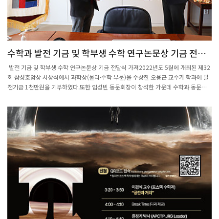
수학과 발전 기금 및 학부생 수학 연구논문상 기금 전달
식 가져
발전 기금 및 학부생 수학 연구논문상 기금 전달식 가져2022년도 5월에 개최된 제32
회 삼성호암상 시상식에서 과학상(물리·수학 부문)을 수상한 오용근 교수가 학과에 발
전기금 1천만원을 기부하였다.또한 임성빈 동문회장이 참석한 가운데 수학과 동문회
에서 포스텍 전체 학부생 대상 수학 연구논문상 기금의 seed money로 1천2백만 원을
기부하였다.기금 전달식은 기부자와 수학과 주임교수, 학부 및 대학원생 대표와 구성원
이 참석한 가운데 지난 2월 27일 진행되었으며, 답례로 기부자에게 러시아 작자 칸딘
스키의 그림 ‘키예프의 대문’과 ‘연속 1935’ 2점과 꽃다발을 전달하였다.오용근 교수
는 “기부금이 수학과의 발전을 위해 잘 사용되었으면 좋겠다”는 인사말을 하였으며,
임성빈 동문회장은 “수학은 자연과학의 학문의 토대를 이루는 핵심 학문으로 인공지능
(AI)과 데이터 사이언스 중심의 현대사회에서 중요성이 커지고 있다“며 ”수학을 포함
해 인문, 자연과학, 공학을 공부하는 후배들이 수학적 사고를 확장하고, 창의적인 연구
를 진행할 수 있는 기회가 마련되길 희망한다“고 말했다.이에 앞서 정재훈 주임교수와
이동현 학부위원장, 임성빈 동문회장은 총장실을 방문하여 김성근 총장님과 환담의 시
간을 가졌다. 수학과에서 새로이 제정한 학부생 대상 수학 연구논문상 취지와 운영 계
획에 관해 설명하였으며, 총장님은 수학과 동문회의 기부에 감사를 표하였다.