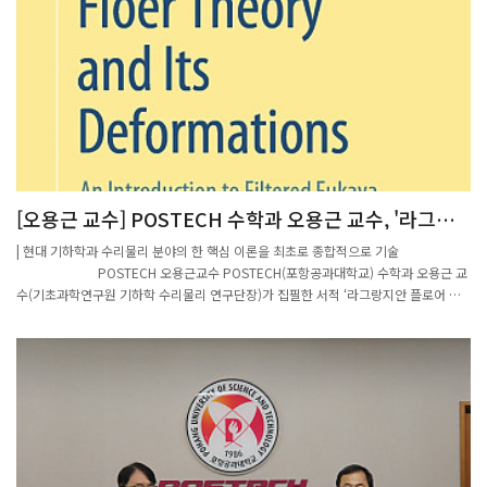
[오용근 교수] POSTECH 수학과 오용근 교수, '라그랑
지안 플로어 이론과 그 변형' 서적 발간
| 현대 기하학과 수리물리 분야의 한 핵심 이론을 최초로 종합적으로 기술
POSTECH 오용근교수 POSTECH(포항공과대학교) 수학과 오용근 교
수(기초과학연구원 기하학 수리물리 연구단장)가 집필한 서적 ‘라그랑지안 플로어 이
론과 그 변형(Lagrangian Floer Theory and its Deformations)’이 세계적인 출판사
스프링거 네이처(Springer Nature)를 통해 출간됐다.오용근 교수는 현대 수학과 이론
물리학에서 활발하게 연구되고 있는 사교 기하학(symplectic geometry)과 거울 대칭
(mirror symmetry) 분야 세계적 석학으로 이 분야의 수학 · 물리적 특성을 설명하는
‘라그랑지안 플로어 이론’ 발전을 선도하고 있다.라그랑지안 플로어 이론(Lagrangian
Floer Theory)1)은 특정한 수학적 공간에서 두 도형이 교차하는 방식과 그 교차점들의
성질을 연결하여 복잡한 물리적 · 기하학적 문제를 해결하는 수학적 이론이며, 이 이론
에서 복잡한 동역학적 상호작용을 이해하는 데 중요한 개념이 ‘A-무한대 구조(A-