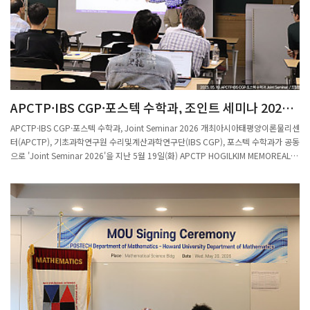
APCTP·IBS CGP·포스텍 수학과, 조인트 세미나 2026
개최
APCTP·IBS CGP·포스텍 수학과, Joint Seminar 2026 개최 아시아태평양이론물리센
터(APCTP), 기초과학연구원 수리및계산과학연구단(IBS CGP), 포스텍 수학과가 공동
으로 'Joint Seminar 2026'을 지난 5월 19일(화) APCTP HOGILKIM MEMOREAL
512호 세미나실에서 개최했다.이번 세미나에서는 비에르미트 물리학과 수학의 접점,
위상학적 재귀, Yangian 대칭 등 수리물리 분야의 최신 연구가 발표됐으며, 포스텍 수
학과 조철현 교수가 'On the polynomial xᵃ + yᵇ'를 주제로 강연에 나섰다.