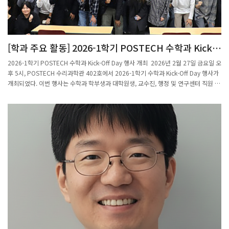
[학과 주요 활동] 2026-1학기 POSTECH 수학과 Kick-
Off Day 개최
2026-1학기 POSTECH 수학과 Kick-Off Day 행사 개최 2026년 2월 27일 금요일 오
후 5시, POSTECH 수리과학관 402호에서 2026-1학기 수학과 Kick-Off Day 행사가
개최되었다. 이번 행사는 수학과 학부생과 대학원생, 교수진, 행정 및 연구센터 직원 등
약 80여 명이 참석한 가운데 진행되었으며, 새 학기를 맞아 학과 구성원들이 한자리에
모여 교류하고 향후 학과의 방향을 공유하는 의미 있는 자리로 마련되었다. 행사의 진
행은 수학과 주임교수인 정재훈 교수가 맡았다. 정재훈 교수의 인사말로 시작된 본 행
사는 수학과 교수 및 직원 소개에 이어 2026-1학기 신입생 소개 순으로 진행되었다.
새롭게 수학과에 합류한 학부생과 신입 대학원생(구준혁, 김민섭, 김해민, 박태준, 서정
민, 옥승호, 윤서균, 이민서, 조준희, 한주영)이 한 명씩 소개하며 참석자들의 따뜻한 환
영을 받았고, 이를 통해 학과 공동체의 새로운 시작을 함께 축하하는 시간을 가졌다. 이
어 2025년 하반기 수학과의 주요 성과와 주요 행사들을 돌아보는 발표가 진행되었으
며, 학과 내 연구소 및 연구센터인 PMI, MINDS, CRT, CM2LA에 대한 소개도 함께 이
루어졌다. 이를 통해 참석자들은 학과의 다양한 연구 활동과 성과를 공유하며 학문적
교류의 의미를 되새길 수 있었다. 또한 우수 교육조교상, Graduate Research
Fellowship, BK21 등 다양한 분야에서 우수한 성과를 거둔 구성원들을 축하하는 시상
식이 이어졌으며, 수학과 구성원들이 함께하는 기념 촬영과 경품 추첨이 진행되어 행사
분위기를 더욱 화기애애하게 만들었다. 행사의 마지막에는 샌드위치와 음료가 제공되