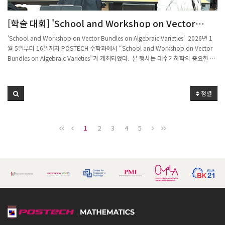
[학술 대회] 'School and Workshop on Vector
Bundles on Algebraic Varieties' 학회 개최
'School and Workshop on Vector Bundles on Algebraic Varieties' 2026년 1
월 5일부터 16일까지 POSTECH 수학과에서 “School and Workshop on Vector
Bundles on Algebraic Varieties”가 개최되었다. 본 행사는 대수기하학의 중요한 주
제 중 하나인 대수다양체 위의 벡터다발과 그 응용을 주제로 국내외 연구자들이 한자리
에 모여 최신의 연구 동향을 공유하고 학생들에게 이 주제에 대한 배움과 연구발표의
기회를 제공하는 등의 심도 있는 학술 교류를 위하여 마련되었다. 이번 행사에는
정렬
Université Bourgogne Europe, Universitat de Barcelona, Politecnico di
Torino, Fordham University 등 해외 대학과 POSTECH, IBS, KIAS, 그리고 국내의
여러 대학 소속의 다수 연구자가 연사로 참여하였다. 강연은 POSTECH 수학과 404
1
2
3
4
5
호에서 진행되었으며, 학교(School)와 워크숍(Workshop)을 병행하는 형태로 구성
되어 젊은 연구자와 대학원생들에게도 유익한 학습의 기회가 제공되었다. 본 행사는
한국연구재단, 경상국립대학교 G-LAMP 사업단, 경상국립대학교 분자제어연구소,
POSTECH 수학과, POSTECH 기초과학연구소의 지원을 받아 박경동 교수(경상국립
대학교), 박지훈 교수(IBS-CGP, POSTECH), 이경석 교수(POSTECH)가 조직하였으
며, 대수기하학 분야의 활발한 국제 협력과 연구 네트워크 강화에 큰 도움이 되기를 기
대하고 있다.