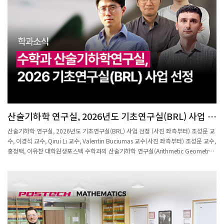
산술기하학 연구실, 2026년도 기초연구실(BRL) 사업 선
정
산술기하학 연구실, 2026년도 기초연구실(BRL) 사업 선정 (사진 좌측부터) 조성문 교
수, 이경석 교수, Qirui Li 교수, Valentin Buciumas 교수(사진 좌측부터) 조성문 교수,
홍정택, 이유찬 대학원생포스텍 수학과의 산술기하학 연구실(Arithmetic Geometry
Lab)이 과학기술정보통신부·한국연구재단의 2026년도 기초연구실(BRL) 지원사업
에 선정되었다.연구기간은 2026년 7월부터 2029년 6월까지 3년이며, 조성문 교수가
연구책임자를 맡고 이경석·Valentin Buciumas·Qirui Li 교수가 공동연구원으로 참여
한다.산술기하학은 대수기하학의 언어를 사용해 정수론의 난제를 해결하고 그 영역을
확장하는 분야로, 21세기 필즈상 수상자의 상당수가 이 분야 및 인접 분야에서 배출될
만큼 현대수학을 이끄는 핵심 영역으로 꼽힌다.이번 연구실은 국내에서 처음으로 시도
되는 산술기하학 집단연구 과제로, 랭글랜즈 프로그램과 디오판틴 기하학을 아우르는