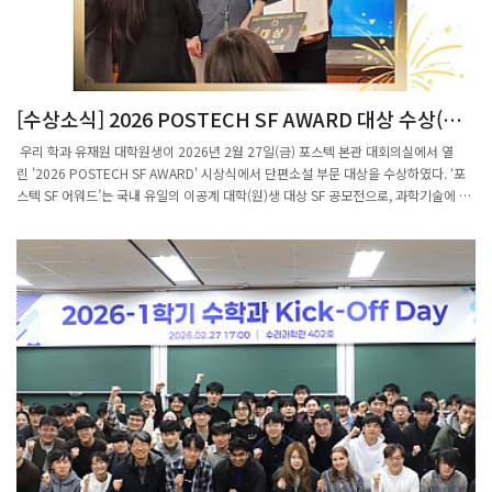
“이 Pi 해석되나요?” 활동을 통해 참가자들은 직접 체험하며 파이데이의 의미를 쉽고
재미있게 이해하는 시간을 가졌다. 특히 포항시민들의 높은 참여도는 행사에 더욱 큰
활기를 더했다.행사 종료 후에는 3.14를 상징하는 원형 피자와 음료가 제공되었으며,
참가자들은 수학을 보다 친근하게 느끼는 뜻깊은 시간을 보냈다. 이날 행사는 성황리에
마무리되었다.
[수상소식] 2026 POSTECH SF AWARD 대상 수상(유
재원 대학원생)
우리 학과 유재원 대학원생이 2026년 2월 27일(금) 포스텍 본관 대회의실에서 열
린 '2026 POSTECH SF AWARD' 시상식에서 단편소설 부문 대상을 수상하였다. ‘포
스텍 SF 어워드’는 국내 유일의 이공계 대학(원)생 대상 SF 공모전으로, 과학기술에 대
한 깊은 성찰과 창의적 상상력을 바탕으로 미래 사회를 조망하는 작품을 발굴하고자 마
련된 행사이다. 이 공모전은 SF 창작을 꿈꾸는 이공계 학생들에게 중요한 등용문으로
자리매김하고 있다. 유재원 대학원생은 오랜 기간 SF 창작 활동을 이어오며 수학 연구
와 글쓰기를 병행해 왔으며, 정해진 규칙 속에서 상상력을 확장해 나간다는 점에서 SF
와 수학의 공통점을 발견하고 이를 작품 세계에 반영해 왔다. 특히 꾸준한 창작 활동과
도전 끝에 이번 대상을 수상하며 ‘SF를 쓰는 연구자’라는 자신의 꿈에 한 걸음 더 다가
서는 계기를 마련하였다. 이날 시상식은 개회사를 시작으로 경과보고(김진희 포스텍
인문사회학부 교수), 격려사(김성근 포스텍 총장), 수상자 시상 및 소감 발표 순으로 진
행되었으며, 심사위원 심사평과 내빈 축사가 이어졌다. 단편소설 부문에서는 동아대학
교, 한국과학기술원, 전북대학교 학생들이 우수상을 수상하였고, 유재원 대학원생이 대
상의 영예를 안았다. 포스텍 소통과 공론 연구소는 앞으로도 과학기술적 전문성과 인문
학적 창의력을 겸비한 이공계 인재들의 SF 창작 활동을 지속적으로 지원해 나갈 계획
이라고 밝혔다.