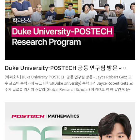
네 가지 핵심 과제에 도전한다.연구진은 가환대수학, 대수기하학, 위상수학, 정수론, 표
현론 등 여러 분야의 전문성을 결합한 융합 연구를 통해 특이점 주변의 산술적·기하적
성질을 규명하는 것을 목표로 한다.또한 대학원생 10명 이상과 박사후연구원이 함께
참여해 세계적 수준의 신진 연구인력을 양성하고, 국제학회 조직과 해외 석학 강연 등
을 통해 국제적으로 선도하는 연구실로 발전해 나갈 계획이다.이번 선정으로 포스텍 수
학과가 산술기하학 분야의 집단연구를 국내에서 선도적으로 이끌어 갈 것으로 기대된
다.
Duke University-POSTECH 공동 연구팀 방문 -
Jayce Robert Getz 교수
[학과소식] Duke University-POSTECH 공동 연구팀 방문 - Jayce Robert Getz 교
수 포스텍 수학과에 듀크 대학교(Duke University) 수학과의 Jayce Robert Getz 교
수가 글로벌 리서치 스칼라(Global Research Scholar) 자격으로 약 한 달간 방문하
여 공동 연구를 진행하였다. Getz 교수는 정수론, 특히 자기동형 표현론
(Automorphic Representation Theory)을 전공하는 수학자로, 이번 방문을 통해 포
스텍과 듀크 대학교 정수론 그룹이 공동 운영하는 Duke-POSTECH 연구팀을 이끌었
다. 이 연구팀은 미국 국립과학재단(NSF) 연구 훈련 지원금과 포스텍의 지원을 함께 받
으며 운영된다. 연구팀은 삼중곱 L-함수(triple product L-functions)의 해석적 성질
과 밀접하게 관련된 특수한 푸리에 변환(exotic Fourier transforms)을 구성하는 것을
목표로 한다. 나아가 이 L-함수들의 해석적 성질을 증명하고, 자기동형 텐서곱
(automorphic tensor products)을 구성하는 것을 최종 목표로 삼고 있으며, 라마누