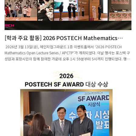
[학과 주요 활동] 2026 POSTECH Mathematics
Open Lecture Series / APCTP 대중강연개최
2026년 3월 13일(금), 체인지업그라운드 1층 이벤트홀에서 ‘2026 POSTECH
Mathematics Open Lecture Series / APCTP’가 개최되었다. 이날 행사는 포스텍 구
성원과 포항시민이 함께 참여한 가운데 오후 1시 59분부터 5시까지 진행되었다. 행사
는 정재훈 수학과 학과장의 사회와 행사 소개로 시작되었으며, 이어 APCTP 김소리 팀
장이 센터 소개를 맡았다. 이후 조철현 교수(포스텍 수학과)가 “Mirror Symmetry: 기
하와 대수의 거울대칭”을 주제로 강연을 진행하였고, 김경민 박사(아시아태평양이론
물리센터)는 “대칭성과 물리의 아름다움”을 주제로 수학과 물리의 깊은 연관성을 소개
하였다. 이번 파이데이 행사는 포스텍 구성원(학부생, 대학원생 등)을 비롯해 포항시민,
경북과학고등학교와 유성여자고등학교 학생들이 참여하여 다양한 기관에서 폭넓은 참
여가 이루어졌다. 행사 시작에 앞서 정재훈 학과장은 파이데이와 관련하여 ‘소수점 어
디까지 알까?’라는 참여형 질문을 던지며 분위기를 부드럽게 이끌었고, 경북과학고등
학교 학생들의 자발적이고 적극적인 참여로 현장은 한층 활기를 띠었다. 또한 참석자들
을 위해 다과가 제공되었으며, 중간중간 퀴즈를 맞힌 참여자들에게는 수학과와
APCTP에서 준비한 기념품이 증정되었다. 강연 이후에는 포스텍 수학과 학부회와
APCTP가 공동으로 준비한 참여형 액티비티 프로그램이 진행되었다. APCTP 퀴즈와