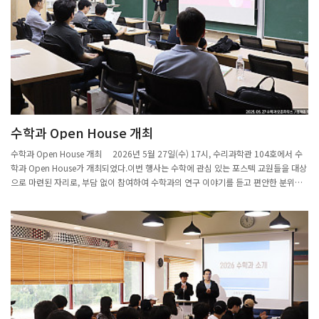
와 같은 위기 상황을 먼저 가정한 뒤 포트폴리오 손실 규모를 추정하는 방식인 데 반해,
이 연구는 목표 손실 수준을 먼저 설정하고 그 손실을 유발하는 거시경제 경로를 역으
로 찾아내는 접근법을 택한다. 이를 위해 금리, 수익률 곡선, 신용스프레드, VIX, 달러
유동성 등 미국 채권시장과 관련된 핵심 거시경제 변수들을 활용하였으며, LSTM 기반
WGAN을 통해 특정 거시경제 경로 하에서의 채권 수익률 시나리오를 생성하였다. 또
한 단순히 극단적인 손실 시나리오를 탐색하는 데 그치지 않고, 과거 공분산 구조 대비
시나리오의 구조적 이탈 정도를 마할라노비스 거리(Mahalanobis distance) 기반 타
당성 제약으로 측정하여 현실적인 위기 경로만을 선별하였다. 거시경제 충격을 level
shock과 path shock으로 세분화하여 위기 국면의 구조적 특성까지 분석한 이 연구
수학과 Open House 개최
는, 채권 포트폴리오가 취약해지는 조건을 정량적으로 도출하고 그 경제적 의미를 해석
함으로써 금융기관의 리스크 관리 및 위기 시나리오 설계에 기여할 수 있는 역스트레스
수학과 Open House 개최 2026년 5월 27일(수) 17시, 수리과학관 104호에서 수
테스트 프레임워크를 제시하였다는 점에서 높은 평가를 받았다.
학과 Open House가 개최되었다.이번 행사는 수학에 관심 있는 포스텍 교원들을 대상
으로 마련된 자리로, 부담 없이 참여하여 수학과의 연구 이야기를 듣고 편안한 분위기
속에서 자유롭게 의견을 나누는 것을 목적으로 하였다. 타 학과 교원 및 직원 다수가 참
석하였으며, 정규열 부총장도 자리를 함께하여 행사의 의미를 더하였다.행사는 정재훈
학과장의 수학과 소개 및 분야별 교원 소개를 시작으로, Junior Faculty 연구 발표 순
으로 진행되었다. 장진우 교수는 경계가 있는 3D Vlasov-Maxwell 시스템의 장기적 동
역학(Long-Time Dynamics of the 3D Vlasov-Maxwell System with
Boundaries)을, 최민석 교수는 과학·공학 시뮬레이션 가속화를 위한 계산과학과 머
신러닝의 융합 연구(Computational science meets machine learning:
accelerating scientific and engineering simulations)를, 이경석 교수는 기하학적
종수가 0인 곡면(Surfaces with geometric genus zero)을 주제로 각각 발표하였다.