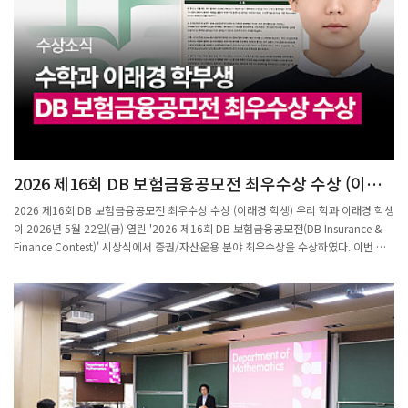
잔-셀버그 추측(Ramanujan-Selberg conjecture)을 포함한 여러 분야에 응용될 수
있는 연구다. 포스텍에서는 대학원생 홍정택, 허담이 Getz 교수와 함께 연구에 참여하
였으며, 전 학생 강태엽(현 박사후연구원)도 이 프로젝트에 함께하고 있다. 이번이 네
번째 포스텍 방문인 Getz 교수는 "포스텍을 나의 두 번째 수학적 고향처럼 느끼기 시
작했다"며 학과의 따뜻한 분위기와 우수한 교수진·시설·행정 지원에 깊은 인상을 받
았다고 전했다.앞으로 이 연구팀이 만들어 갈 성과와 포스텍-Duke University 간 학문
적 교류의 더 깊은 발전이 기대된다.
2026 제16회 DB 보험금융공모전 최우수상 수상 (이래
경 학생)
2026 제16회 DB 보험금융공모전 최우수상 수상 (이래경 학생) 우리 학과 이래경 학생
이 2026년 5월 22일(금) 열린 '2026 제16회 DB 보험금융공모전(DB Insurance &
Finance Contest)' 시상식에서 증권/자산운용 분야 최우수상을 수상하였다. 이번 수
상은 KAIST 바이오및뇌공학과 오인혁 학생과의 공동 연구로 이루어졌다.'DB 보험금융
공모전'은 DB김준기문화재단과 DB손해보험이 주최·후원하는 공모전으로, 보험·은
행, 증권·자산운용, 경제 분야에서 창의적이고 실용적인 금융 연구를 발굴하고자 마련
된 행사이다. 올해 제16회를 맞이한 이 공모전은 국내 대학(원)생을 대상으로 하며, 수
상자에게는 장학금과 함께 미국·아시아 글로벌 금융탐방의 특전이 주어진다.이래경
학생의 수상작 「WGAN을 활용한 금융 역스트레스 테스트: 미 채권 포트폴리오의 꼬
리 위험 분석」은 미국 채권 포트폴리오에 큰 손실을 유발할 수 있는 거시경제 조건을
역방향으로 탐색하는 연구이다. 일반적인 스트레스 테스트가 금리 상승이나 경기침체