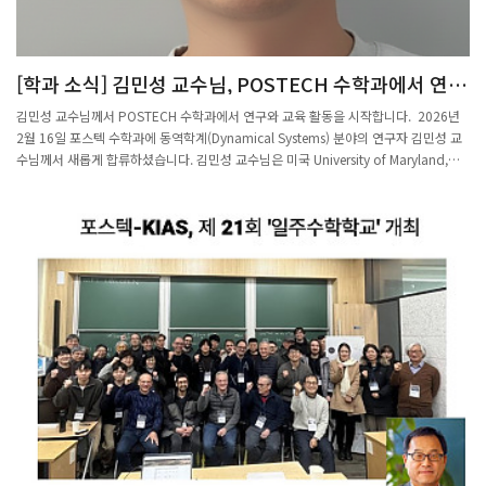
는 Tea Time이 마련되어 참석자들이 자유롭게 대화를 나누며 친목을 다지는 시간을
가졌다. 이번 Kick-Off Day 행사는 수학과 구성원들이 함께 모여 지난 성과를 돌아보
고 새 학기의 출발을 다짐하는 뜻깊은 자리로 마무리되었다.2026.02.27.
[학과 소식] 김민성 교수님, POSTECH 수학과에서 연구
와 교육 활동을 시작합니다!
김민성 교수님께서 POSTECH 수학과에서 연구와 교육 활동을 시작합니다. 2026년
2월 16일 포스텍 수학과에 동역학계(Dynamical Systems) 분야의 연구자 김민성 교
수님께서 새롭게 합류하셨습니다. 김민성 교수님은 미국 University of Maryland,
College Park에서 수학 박사 학위를 취득하셨으며, 이후 유럽의 여러 연구기관에서 활
발한 연구 활동을 이어오셨습니다. 스웨덴 KTH Royal Institute of Technology에서
박사후연구원(Postdoctoral Fellow)으로 연구를 수행하셨으며, 이탈리아 Scuola
Normale Superiore di Pisa와 폴란드 Nicolaus Copernicus University에서도 연구
원으로 활동하며 국제적인 연구 경험을 쌓아 오셨습니다. 김민성 교수님의 주요 연구
분야는 동역학계(Dynamical Systems)로, 수학적 시스템의 시간에 따른 변화와 구조
를 분석하는 연구를 중심으로 활발한 학문적 활동을 이어가고 있습니다. 다양한 국제
연구 환경에서 축적한 경험을 바탕으로 해당 분야에서 의미 있는 연구 성과를 이어갈
것으로 기대되고 있습니다. 포스텍 수학과는 김민성 교수님의 합류를 진심으로 환영하
며, 앞으로 동역학계 분야에서의 연구와 교육을 통해 학과의 학문적 성장을 함께 이끌
어 가시기를 기대합니다.