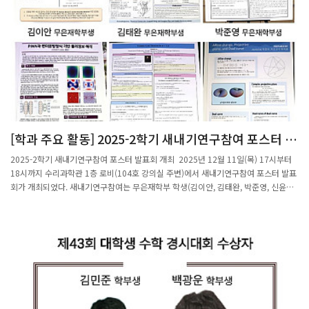
과 대학원생들의 꾸준한 연구 성과를 보여주는 사례로, 학술대회를 통한 연구 교류와
발표의 중요성을 다시 한번 확인하는 계기가 되었다. 앞으로도 우리 수학과는 다양한
학문 분야와의 연계를 바탕으로 응용수학 연구를 지속적으로 확장해 나갈 예정이다.
[학과 주요 활동] 2025-2학기 새내기연구참여 포스터 발
표회 개최
2025-2학기 새내기연구참여 포스터 발표회 개최 2025년 12월 11일(목) 17시부터
18시까지 수리과학관 1층 로비(104호 강의실 주변)에서 새내기연구참여 포스터 발표
회가 개최되었다. 새내기연구참여는 무은재학부 학생(김이안, 김태완, 박준영, 신윤섭,
이시원, 차정우)들이 전공 탐색의 일환으로 실제 연구 활동을 경험해볼 수 있도록 마련
된 프로그램이다. 이번 행사는 학부위원장인 손영환 교수가 진행을 맡아 더욱 의미 있
는 자리로 꾸며졌다. 이번 학기에는 총 6명의 무은재학부 1학년 학생들이 수학과 연
구실에서 다양한 주제의 연구를 수행하였다. 발표회는 이들이 한 학기 동안 탐구한 결
과를 공유하는 자리로 마련되었으며, 학부생뿐만 아니라 수학과 대학원생들과 행정직
원들도 참석해 학생들의 연구 발표를 응원하였다. 아직 수학 전공을 선택하지 않은
신입생들이었지만, 학생들은 연구에 대한 높은 열정을 바탕으로 적극적으로 참여하며
학문적 탐구의 첫걸음을 내딛었다. 발표회는 학기 말 수업이 종료되는 날에 열려 참석