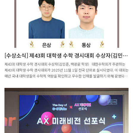
자들이 간단한 다과와 함께 여유로운 분위기 속에서 포스터를 관람할 수 있는 기회가
되었다. 이번 새내기연구참여 포스터 발표회는 학생들이 연구자로 성장해가는 과정의
중요한 경험이자, 구성원들이 함께 소통하며 학생들을 격려하는 뜻깊은 행사로 마무리
되었다.
[수상소식] 제43회 대학생 수학 경시대회 수상자(김민
준, 백광운 학생)
제43회 대학생 수학 경시대회 수상자(김민준, 백광운 학생) 대한수학회가 주관하는
제43회 대학생 수학 경시대회가 2025년 11월 1일 전국 단위로 실시되었다. 이 대회는
매년 국내 대학생들의 수학적 역량을 확인하고 우수한 인재를 발굴하기 위해 운영되고
있으며, 제1분야와 제2분야로 구분하여 평가가 이루어진다. 올해 대회 결과는 12월 3
일 공식 발표되었으며, 각 분야에서 우수한 성적을 거둔 수상자가 선정되었다. 이번 대
회에서는 분야별로 대상, 금상, 은상, 동상이 수여되었다. 대상·금상·은상 수상자에게
는 상장과 함께 각각 100만 원, 20만 원, 10만 원의 상금이 지급되며, 동상 수상자에게
는 상장과 5만 원 상당의 모바일 상품권이 제공된다. 시상식은 12월 22일(월) 오후 2
시, 한국과학기술회관에서 개최될 예정이다. 모든 수상자에게 제공되는 상금 및 부상은
시상식 이후 개별적으로 전달될 예정이다. 우리 학과에서도 의미 있는 성과가 이어졌
다. 제1분야에서 김민준(수학 2023학번, 지도교수 전보광) 학생이 은상을, 백광운(수
학 2024학번, 지도교수 전보광) 학생이 동상을 수상했다. 학과에서는 매년 재학생들