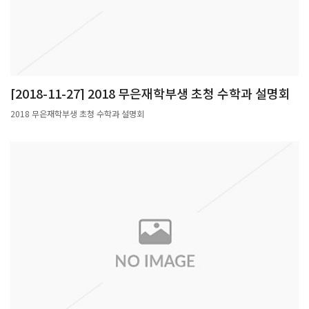
려대학교 명예교수△한국 최초의 가속기물리학자, 故김호길 포항공과대학교 전 총장
△한국의 국제 위상을 올린 유기 광화학자, 故심상철 카이스트 명예교수△한국 현대
천문학과 지구과학 교육을 선도한 故유경로 서울대학교 명예교수[생명, 4인]△제36대
보건복지부 장관이자, 최초 박사 간호사인 김모임 연세대학교 명예교수△한국 생화학
연구의 기반을 조성한 이상섭 서울대학교 명예교수△녹십자를 창업하고 전문제약회사
로 키운 故허영섭 (주)GC녹십자 전 회장△소아 보건에 기여한 소아심장학의 태두 홍
[2018-11-27] 2018 무은재학부생 초청 수학과 설명회
창의 서울대학교 명예교수[엔지니어링, 5인]△한국을 대표하는 세계적인 반도체 학자
故강대원 NEC AMERICA 초대소장△'이동구간제어' 이론을 최초로 규명한 권욱현 서
2018 무은재학부생 초청 수학과 설명회
울대학교 명예교수△포항제철을 세계 최고의 철강회사로 만든 故김철우 포스코 기술
연구소 전 소장△화학산업 경쟁력을 세계 수준으로 높인 故여종기 LG화학기술연구원
전 원장△한국형 원자로 기술자립을 이끈 故한필순 한국원자력연구소 전 소장[융복합,
2인]△백신 개발로 소아마비 발생률을 획기적으로 낮춘 故이종욱 세계보건기구 사무
총장△인술을 베푼 '한국의 슈바이처' 故장기려 고신대학교 복음병원 명예원장관련기
사: https://news.naver.com/main/read.nhn?
mode=LSD&mid=sec&oid=014&aid=0004165558&sid1=001