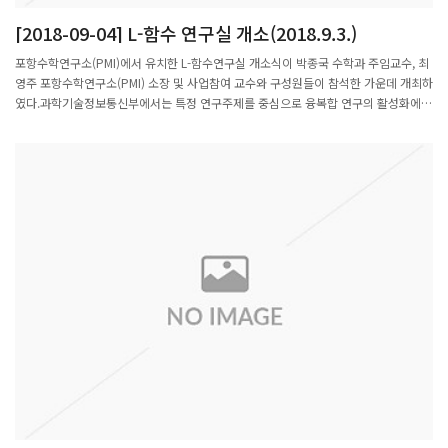
됐다. 앞으로도 IT기반 핀테크 기업으로서 꾸준히 시스템 개발에 투자하여 혁신을 이어
[2018-09-04] L-함수 연구실 개소(2018.9.3.)
갈 예정이다.관련기사: http://www.sisajournal-e.com/biz/article/181780
포항수학연구소(PMI)에서 유치한 L-함수연구실 개소식이 박종국 수학과 주임교수, 최
영주 포항수학연구소(PMI) 소장 및 사업참여 교수와 구성원들이 참석한 가운데 개최하
였다.과학기술정보통신부에서는 특정 연구주제를 중심으로 융복합 연구의 활성화에
기틀이 되는 소규모 연구그룹을 육성하기 위해 기초연구실(BRL) 지원 사업을 추진하
고 있으며, 2018년도에는 총349개의 과제가 신청하여 심사를 거쳐 최종 30개의 과제
가 선정되었습니다.(선정률 8.6%)11.6대 1의 경쟁을 뚫고 선정된 L-함수연구실 과제
(연구책임자 최영주 교수)의 사업기간은 2018년 6월 1일부터 2021년 2월 28일까지
이며, 최윤성 교수, 박지훈N 교수, 조성문 교수가 공동연구원으로 참여하고 있습니다.