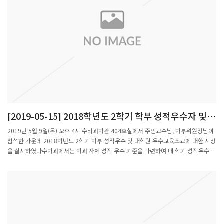
특허법률사무소, 변리사
[2019-05-15] 2018학년도 2학기 학부 성적우수자 및
대학원 우수 모범 교육조교 시상
2019년 5월 9일(목) 오후 4시 수리과학관 404호실에서 주임교수님, 학부위원장님이
참석한 가운데 2018학년도 2학기 학부 성적우수 및 대학원 우수교육조교에 대한 시상
을 실시하였다수학과에서는 학과 자체 성적 우수 기준을 마련하여 매 학기 성적우수자
와 우수교육조교에게 시상을 해 오고 있으며, 시상은 매 학기 종료 후 다음 학기에 시상
을 하고 있다.올해 수상자는 수학 전공과목의 성적이수를 평가기준으로 선발한 이정직
외 5명과 전체 이수과목에 대하여 평가하여 선정한 김지예 외 3명으로, 총 10명이 선
정되었으며, 대학원 우수 모범 교육조교는 김태현 외 2명을 선정하여 상장과 부상을 시
상하였다. ▣ 2019학년도 1학기 학부 우수 교육조교(ESTA)시상또한 학사과정 학생
중 2019학년도 1학기 우수 교육조교(Excellent Student Teaching Assitant)를 공모
하여 선정하는 ESTA 시상식도 실시하였다. 이번학기에는 미적분학 I 과목의 교육조교