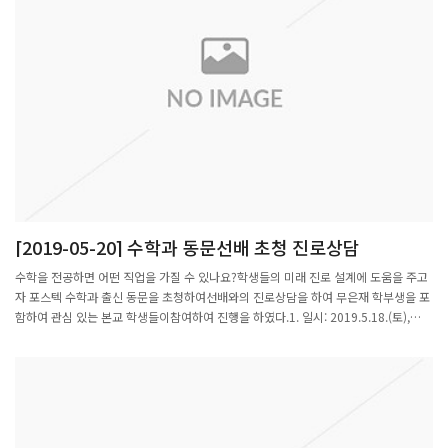
[2019-05-20] 수학과 동문선배 초청 진로상담
수학을 전공하면 어떤 직업을 가질 수 있나요?학생들의 미래 진로 설계에 도움을 주고
자 포스텍 수학과 출신 동문을 초청하여선배와의 진로상담을 하여 무은재 학부생을 포
함하여 관심 있는 본교 학생들이참여하여 진행을 하였다.1. 일시: 2019.5.18.(토),
14:00 ~ 17:002. 장소: 수리과학관 404호 첨단세미나실3. 참가동문: 대학, IT 및 금융
기관 재직 선배 9명 No.성명입학년도현소속, 직위, 담당업무&전공1임성빈1989에이
치에너지 개발총괄 상무2함일한1989에이치에너지 대표3배종호1990충남대학교 정
보통계학과 교수4윤동균1995에스코어(IT), 딥러닝5김영학1997하나금융투자 부장,
채권 및 금리 파생 상품 운용6원소윤2002하나금융융합기술원 부장7배경남2003삼성
전자, 빅데이타 책임연구원8황경하2006영남대학교 수학과 조교수9이희수2008파이