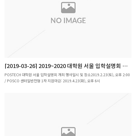
로 활동하고 있는 서재현, 조영찬, 박진만 군이 선발되어 활동하고 있다수학과에서는
수학전공 3,4학년(복수전공자도 가능)을 대상으로 희망하는 학생 중에우수 조교를 선
발하며 선발된 학생에게는 4개월(3월 ~ 6월)동안 수당이 지급된다.학부교육조교 프로
그램은 우수한 고학년 학부생에게 조교경험을 통하여 교육체험과 지식을 쌓는 기회를
제공하고, 저학년 학생들에게는 role model을 보여 주려는 취지로 만들어진 수학과의
제도이다. ▣ 2019년 학부 학생회 간부 및 대학원생 대표 학과 봉사상 시상수학과에서
는 2018년도부터 학부 학생회 간부 및 대학원생 대표 학생에게 학과를 위해 솔선수범
하고, 타의 모범이 되는 봉사활동을 독려하기 위해 봉사상 시상을 해 오고 있으며, 올해
에는 학부생 간부 8명과, 대학원생 대표 1명, 총 9명에게 상장과 부상을 시상 하였다.
[2019-03-26] 2019~2020 대학원 서울 입학설명회 개
최
POSTECH 대학원 서울 입학설명회 개최 행사일시 및 장소2019.2.23(토), 오후 2:00
/ POSCO 센터일반전형 1차 지원마감: 2019.4.23(화), 오후 6시