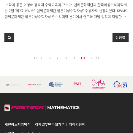
단 젊은여성수학자상' 수상
수학과 동문 이영애 경북대 수학교육과 교수가 엔씨문화재단과 한국여성수리과학회
는 2일 '제2회 KWMS-엔씨문화재단 젊은여성수학자상' 수상자로 선정되었다. KWMS-
엔씨문화재단 젊은여성수학자상은 수리과학 분야에서 연구와 개발 업적이 탁월한 만
40세 이하 한국의 젊은 여성수학자를 발굴해 지원하는 상이다.순수수학과 응용수학 분
야에서 한 명씩 상을 수여한다. 2017년 엔씨문화재단 후원으로 제정됐다. 수리과학 관
련 기관장, 한국여성수리과학회 이사나 3인 이상 정회원 추천을 받고 독립적인 심사위
정렬
원회(수학자 8인) 심사를 거친다. 이영애 경북대 수학교육과 교수는 다양한 '이차 비선
형 타원 편미분 방정식'에서 '해의 존재성'을 증명하는 등 순수수학에서 탁월한 연구 업
적을 남겼다.
6
7
8
9
10
개인정보처리방침
이메일무단수집거부
저작권정책