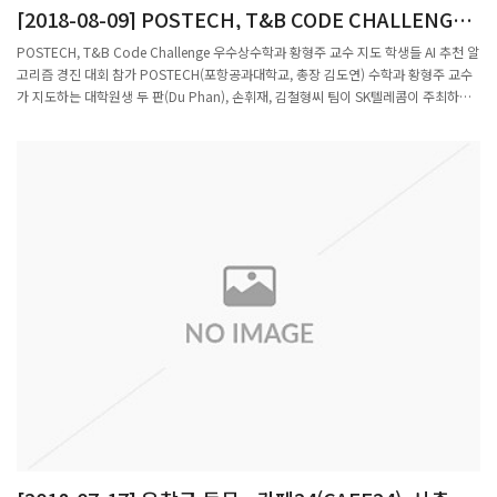
[2018-08-09] POSTECH, T&B CODE CHALLENGE
우수상 수상(황형주 교수 지도 학생들)
POSTECH, T&B Code Challenge 우수상수학과 황형주 교수 지도 학생들 AI 추천 알
고리즘 경진 대회 참가 POSTECH(포항공과대학교, 총장 김도연) 수학과 황형주 교수
가 지도하는 대학원생 두 판(Du Phan), 손휘재, 김철형씨 팀이 SK텔레콤이 주최하는
AI 추천 알고리즘 경진대회 ‘T&B Code Challenge’에 참가해 우수상을 수상했다. 학
계에서는 수학과 학생들의 이례적인 수상에 주목하고 있다.올해 처음 개최된 ‘T&B
Code Challenge’는 지난 5월 18일부터 7월 27일까지 10주간 진행된 행사로 240팀
중에서 1차 예선을 통과한 30팀, 78명이 참가했다. 참가자들은 ‘옥수수’ 콘텐츠 시청
이력 데이터를 바탕으로 영화나 드라마 등 미디어 콘텐츠를 이용자 취향에 맞게 추천하
는 AI 알고리즘을 설계했다. 추천 정확도가 높은 알고리즘을 개발할수록 높은 점수를
받는다.POSTECH 수학과 학생들은 추천 내용과 시청 내역의 일치도를 나타내는 MAP
수치가 31%를 넘는 우수한 성적으로 우수상을 거머쥐었으며 지난 8월 8일 SK텔레콤
본사에서 시상식을 가졌다.한편 수상 학생들은 지난 2017년 (주) SK C&C가 주최하는
데이터분석 공모전 '중고차량 표준판매 가격 예측 모델링' 부문에 참가해 공동 1등을
수상한 바 있다. 이들의 행보는 수학적 접근으로도 얼마든지 AI, 빅데이터 등에 활용할
수 있다는 가능성을 보인 것에 더욱 의미가 있다.(끝)