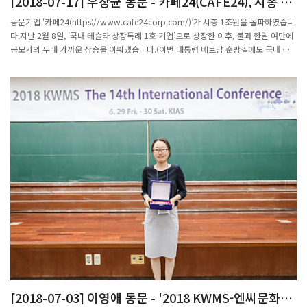
[2018-07-17] 우창균 동문 - 카페24(CAFE24), 시총 1
조원 돌파
동문기업 '카페24(https://www.cafe24corp.com/)’가 시총 1조원을 돌파하였습니
다.지난 2월 8일, '국내 테슬라 상장특례 1호 기업’으로 상장한 이후, 불과 한달 여만에
공모가의 두배 가까운 상승을 이뤄냈습니다.(이번 대통령 베트남 순방길에도 국내 벤
처기업 대표의 하나로 동석하였다고...)'테슬라 요건' 적용 1호 기업인 카페
24[042000]가 22일 장중 시가총액 1조원을 돌파했다.시가총액은 1조16억원으로 지
난 2월 8일 상장후 처음으로 1조원을 넘어섰다.1999년 설립된 카페24는 쇼핑몰 구축
솔루션, 운영, 배송, 마케팅 등 온라인 비즈니스에 필요한 서비스를 원스톱으로 제공하
는 사업을 하고 있다.카페24는 최근 사업 연도 적자 상태이나 한국거래소의 '테슬라 요
건'을 이용해 증시에 입성한 첫번째 사례로 주목을 받았다. 테슬라 요건은 미국 전기차
업체 테슬라처럼 적자를 내고 있어도 기술력이나 사업 아이디어 등 성장성이 있는 업체
에 상장을 허용하는 제도로 지난해 도입됐다.카페24는 이재석 CEO(물리 학87), 우창
균 COO(수학 학87), 이창훈 CTO(물리 학88) 등,회사 창업자와 등기임원의 대부분이
동문인, 거의 순전한 포스텍 동문기업입니다. 관련기사:
http://m.businesspost.co.kr/BP?command=mobile_view&num=78197#cb
드디어 포스텍도 1조원이 넘는 기업가치의 동문기업을 갖게 되었네요~~다시 한번 축
하드리고, 더 높은 목표를 향해 꾸준히 성장해나가시길 기원합니다~~
[2018-07-03] 이영애 동문 - '2018 KWMS-엔씨문화재