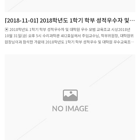
[2018-11-01] 2018학년도 1학기 학부 성적우수자 및
대학원 우수 모범 교육조교 시상
▣ 2018학년도 1학기 학부 성적우수자 및 대학원 우수 모범 교육조교 시상2018년
10월 31일(금) 오후 5시 수리과학관 402호실에서 주임교수님, 학부위원장, 대학원위
원장님이과 참석한 가운데 2018학년도 1학기 학부 성적우수 및 대학원 우수교육조교
에 대한 시상을 실시하였다수학과에서는 학과 자체 성적 우수 기준을 마련하여 매 학기
성적우수자와 우수교육조교에게 시상을 해 오고 있으며, 시상은 매 학기 종료 후 다음
학기에 시상을 하고 있다.올해 수상자는 수학 전공과목의 성적이수를 평가기준으로 선
발한 최익한 외 10명과 전체 이수과목에 대하여 평가하여 선정한 김어진 외 7명으로,
총 19명이 선정되었으며, 대학원 우수 교육조교는 고경훈 외 6명을 선정하여 상장과
부상을 시상하였다.▣ 2018학년도 2학기 학부 우수 교육조교(ESTA)시상또한 학사과
정 학생 중 2018학년도 2학기 우수 교육조교(Excellent Student Teaching Assitant)
를 공모하여 선정하는 ESTA 시상식도 실시하였다. 이번학기에는 미적분학 II 및 미분방
정식 과목의 교육조교로 활동하고 있는 문혜성, 고상민 군이 선발되어 활동하고 있다수
학과에서는 수학전공 3,4학년(복수전공자도 가능)을 대상으로 희망하는 학생 중에우
수 조교를 선발하며 선발된 학생에게는 1개 학기동안 장학금이 지급된다.학부교육조
교 프로그램은 우수한 고학년 학부생에게 조교경험을 통하여 교육체험과 지식을 쌓는
기회를 제공하고, 저학년 학생들에게는 role model을 보여 주려는 취지로 만들어진
수학과의 제도이다. 수학과목 성적우수 수상자학부 성적우수 수상자대학원 우수 교육
조교 수상자학부생 교육조교 수상자