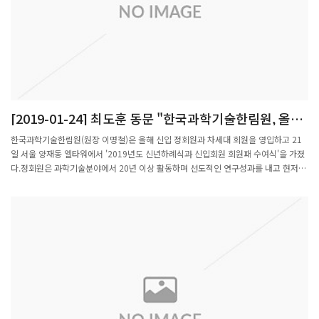
[2019-01-24] 최도훈 동문 "한국과학기술한림원, 올해
정회원·차세대회원 선정"
한국과학기술한림원(원장 이명철)은 올해 신입 정회원과 차세대 회원을 영입하고 21
일 서울 양재동 엘타워에서 '2019년도 신년하례식과 신입회원 회원패 수여식'을 가졌
다.정회원은 과학기술분야에서 20년 이상 활동하며 선도적인 연구성과를 내고 현저한
공헌을 한 과학기술인을 선정한다. 과기한림원 회원과 주요 기관장의 추천을 바탕으로
3단계 심사과정을 거친다.올해 정회원은 26명으로 군집현상에 새로운 수학적 해석 방
법론은 제시한 하승열 서울대 교수, 바이러스 면역학자 신의철 KAIST 교수, 나노촉매
분야 리더인 장종산 한국화학연구원 박사, 항암면역세포치료제 개발 분야에서 성과를
낸 최인표 한국생명공학연구원 박사 등이 포함됐다.차세대회원은 만 43세 이하 젊은
과학자 중 잠재력과 창의성이 높은 연구자를 선발한다. 국내에서 이룬 연구성과를 중점
적으로 평가해 우리나라 과학기술 발전에 기여할 가능성이 높은 연구자를 최종 선출한
다.올해 선정된 차세대회원은 26명. 간암 연구에서 탁월한 성과를 내고 있는 김범경 연
세대 교수, 조영제 없이 전신영상을 촬영할 수 있는 광음향 영상장비를 개발한 김철홍
POSTECH 교수, 환경오염 없이 수소연료를 생산하는 촉매를 개발한 주상훈 UNIST 교