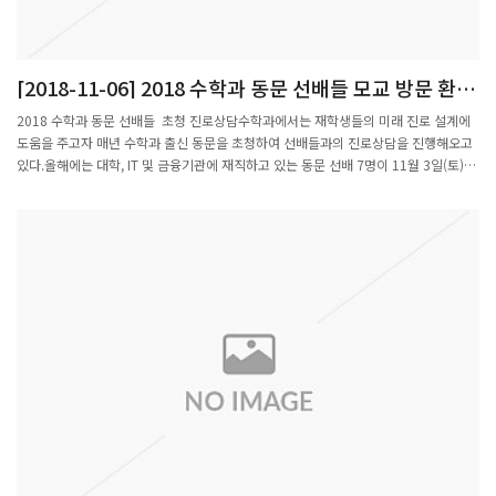
[2018-11-06] 2018 수학과 동문 선배들 모교 방문 환영
합니다.
2018 수학과 동문 선배들 초청 진로상담수학과에서는 재학생들의 미래 진로 설계에
도움을 주고자 매년 수학과 출신 동문을 초청하여 선배들과의 진로상담을 진행해오고
있다.올해에는 대학, IT 및 금융기관에 재직하고 있는 동문 선배 7명이 11월 3일(토)에
모교를 방문하여 수리과학관 404호 강의실과 401호Math Lounge에서 학생들과 대
화의 시간을 가졌다.오후 2시 30분에 시작된 행사는 박종국 주임교수님의 환영사, 참
석한 동문들의 자기 소개, 학과 참석교수 소개에 이어 학생들의 질의 응답,기념촬영 순
으로 진행되었다.참석자들은 선배들과의 진솔한 대화를 통해 선배들의 학창시절과 사
회 경험담을 전해 듣고 필요한 조언과 상담을 받을 수 있어 자신의미래 진로를 준비하
는데 유익한 시간이었다고 만족감을 드러냈다.이날 행사는 포스코국제관에서 선후배
와 교수님들이 함께 저녁 식사를 하면서 끝을 맺었다.