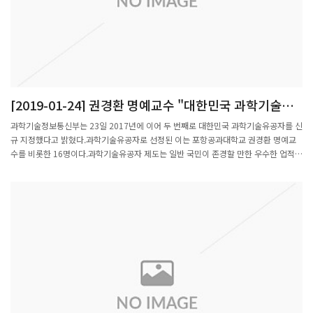
수 등이 선정됐다.이명철 원장은 "우리나라 과학기술의 발전을 방증하듯 최근에 훌륭
한 연구자들이 많아서 정회원·차세대회원 선출 경쟁이 치열해지고 있다"며 "올해도
각 분야에서 우수한 연구자들이 회원으로 영입된 만큼 이들의 적극적인 참여를 바탕으
로 한림원이 과학기술 발전에 더욱 기여할 수 있도록 노력하겠다"고 강조했다.한편 과
기한림원 회원 현황은 21일 기준 정회원 487명(정책학부 17명, 이학부 150명, 공학부
148명, 농수산학부 73명, 의약학부 99명), 기타회원 583명(종신회원 449명, 외국인
회원 76명, 준회원 49명, 명예회원 9명)이다.◆신입 정회원 26인 명단◇이학부(9인)
[2019-01-24] 권경환 명예교수 "대한민국 과학기술유
▲서진근(연세대) ▲하승열(서울대) ▲이철의(고려대) ▲제원호(서울대) ▲안교한
공자 선정"
(POSTECH) ▲장종산(화학연) ▲권영근(연세대) ▲이원재(서울대) ▲손병주(서울
과학기술정보통신부는 23일 2017년에 이어 두 번째로 대한민국 과학기술유공자를 신
대)◇공학부(7인) ▲김기현(한양대) ▲강용태(고려대) ▲홍금식(부산대) ▲문주호(연
규 지정했다고 밝혔다.과학기술유공자로 선정된 이는 포항공과대학교 권경환 명예교
세대) ▲김동인(성균관대) ▲박병국(서울대) ▲이준엽(성균관대)◇농수산학부(4인)
수를 비롯한 16명이다.과학기술유공자 제도는 일반 국민이 존경할 만한 우수한 업적이
▲최인표(생명연) ▲방명걸(중앙대) ▲남택정(부경대) ▲우수영(서울시립대)◇의약
있는 과학기술인을 '과학기술유공자'로 지정해 명예와 긍지를 높이고 존중받는 사회문
학부(6인) ▲강경훈(서울대) ▲신의철(KAIST) ▲오명돈(서울대) ▲정천기(서울대) ▲
화를 조성하는 제도다.과기정통부 구혁채 미래인재정책국장은 "과학기술유공자가 신
변영로(서울대) ▲이경림(이화여대)◆신입 차세대회원 26인 명단◇정책학부(2인) ▲
규 지정됨에 따라 이 분들에게 명예로운 예우와 함께 사회적 기여활동에 지속적으로 참
이성주(아주대) ▲정우성(POSTECH)◇이학부(7인) ▲박철환(서울대) ▲양범정(서울
여할 수 있도록 지원할 것"이라고 말했다.'2018년도 과학기술유공자 심사'는 모든 과
대) ▲윤태영(서울대) ▲이지운(KAIST) ▲임미희(KAIST) ▲주상훈(UNIST) ▲최도훈
학기술인이 공감하고, 일반국민에게 존경받을 수 있는 인물이 지정되도록 총 3단계에
(고려대)◇공학부(9인) ▲김대형(서울대) ▲김신현(KAIST) ▲김진영(서울대) ▲김철
걸쳐 전문가 167명이 참여했다. 정부는 과학기술유공자에게 주요 과학기술 행사 초청,
홍(POSTECH) ▲나용수(서울대) ▲이윤호(GIST) ▲이정률(KAIST) ▲이현주(KAIST)
출입국 심사 우대, 공훈록 제작·발간, 명예의 전당 설치·운영, 기념우표 발간, 국가과
▲정연식(KAIST)◇농수산학부(2인) ▲박영준(서울대) ▲배호재(건국대)◇의약학부
학기술정책의 수립에 관한 자문 등의 예우를 받을 수 있다. 또 과학기술유공자 저서발
(6인) ▲김미현(가천대) ▲김범경(연세대) ▲김혜성(가톨릭대) ▲신현우(서울대) ▲
간, 학술교류 및 대중강연, 과학기술유공자 증서 발급 등을 지원한다.■ 2018년도 과
이상훈(한의학연) ▲최영빈(서울대).관련기사: http://hellodd.com/?
학기술유공자 16인 명단[자연, 5인]△한국 수학계의 위상을 높인 세계적인 수학자, 권
md=news&mt=view&pid=67321
경환 포항공과대학교 명예교수△과학대중화에 앞장 선 물리학계 선구자, 故김정흠 고