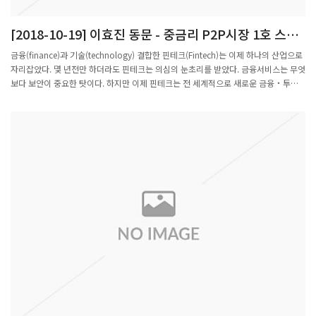
[2018-10-19] 이효진 동문 - 중금리 P2P시장 1호 스타
트업 에잇퍼센트 대표
금융(finance)과 기술(technology) 결합한 핀테크(Fintech)는 이제 하나의 산업으로
자리잡았다. 몇 년전만 하더라도 핀테크는 의심의 눈초리를 받았다. 금융서비스는 무엇
보다 보안이 중요한 탓이다. 하지만 이제 핀테크는 전 세계적으로 새로운 금융‧투자
트렌드로 자리잡고 있다.금융 혁신을 꿈꾸는 핀테크 스타트업들도 많아졌다. 8퍼센트
는 국내에서 최초로 중금리 신용대출 P2P(peer to peer) 금융 플랫폼을 만든 스타트
업이다. 개인이나 자금을 운용하고자 하는 기관 사업자를 투자자와 연결시켜준다. 금융
권에서는 처음으로 최저금리 보상제를 시작하기도 했다. 8퍼센트는 IT기술을 기반으로
투자 채권에 균등하게 분산투자 할 수 있는 자동분산투자 시스템을 통해 연 평
균 8% 내외 수익을 제공하고 있다.이효진 8퍼센트 대표는 벌써 창업 5년차에 접어들
었다. 은행원을 그만두고 창업에 뛰어들었을 땐 불안함도 있었다. 지금은 소비자에게
최적화된 금융 서비스를 제공하는 의무를 짊어진 것 같단다. 핀테크 스타트업 성장을
위해 뛰고 있는 이 대표를 22일 서울 종로구 광화문 8퍼센트 본사에서 만났다.지난 1
년간 8퍼센트 성과는.크게 3가지다. 먼저 핀테크 기업들과의 성공적인 협업이다. 와디
즈, 비바리퍼블리카(토스)와 같은 대표적 핀테크 기업들과 공동 프로젝트(협업 펀딩)가
성공적으로 진행됐다. 두번째는 P2P금융 변동성을 최소화했다는 점이다. 지난 15일
기준 개인신용과 법인신용, 두 분야에 집중하고 있는 8퍼센트의 평균 수익률
은 10.2%, 연체율 0.55%, 부실률 1.58%이다. 안정적인 리스크 지표를 기록 중이다.
마지막으로 예상보다 빨리 월 손익분기점(BEP)에 도달하게 됐다. 설립 당시 5년 후 흑
자를 예상했다. 그러나 지난해 전년대비 손익이 16억원 개선됐고 올 해 1월 흑자 전환