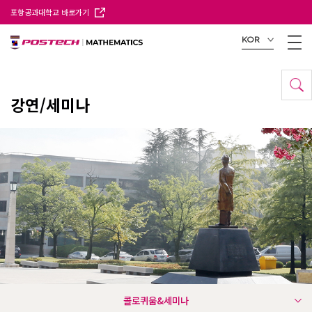
포항공과대학교 바로가기
KOR
강연/세미나
콜로퀴움&세미나