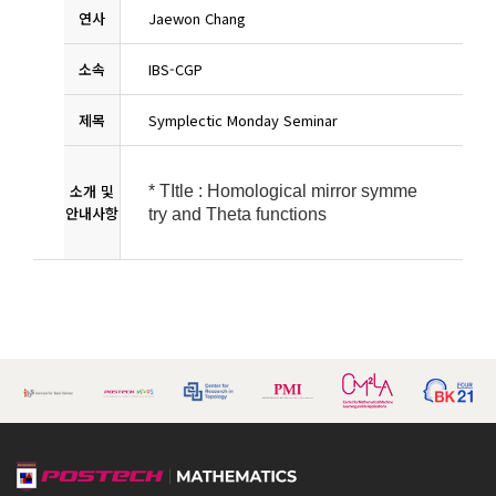
연사
Jaewon Chang
소속
IBS-CGP
제목
Symplectic Monday Seminar
소개 및
* TItle : Homological mirror symme
안내사항
try and Theta functions