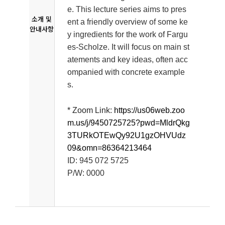
e. This lecture series aims to pres
소개 및
ent a friendly overview of some ke
안내사항
y ingredients for the work of Fargu
es-Scholze. It will focus on main st
atements and key ideas, often acc
ompanied with concrete example
s.
* Zoom Link:
https://us06web.zoo
m.us/j/9450725725?pwd=MldrQkg
3TURkOTEwQy92U1gzOHVUdz
09&omn=86364213464
ID: 945 072 5725
P/W: 0000