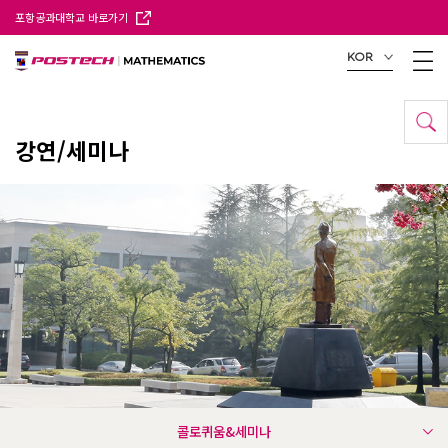
포항공과대학교 바로가기
KOR
강연/세미나
콜로퀴움&세미나