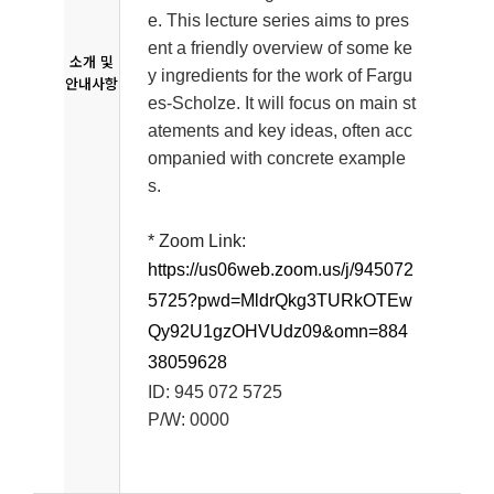
e. This lecture series aims to pres
ent a friendly overview of some ke
소개 및
y ingredients for the work of Fargu
안내사항
es-Scholze. It will focus on main st
atements and key ideas, often acc
ompanied with concrete example
s.
* Zoom Link:
https://us06web.zoom.us/j/945072
5725?pwd=MldrQkg3TURkOTEw
Qy92U1gzOHVUdz09&omn=884
38059628
ID: 945 072 5725
P/W: 0000