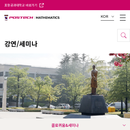
포항공과대학교 바로가기
KOR
강연/세미나
콜로퀴움&세미나