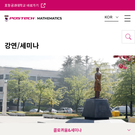
포항공과대학교 바로가기
KOR
강연/세미나
콜로퀴움&세미나