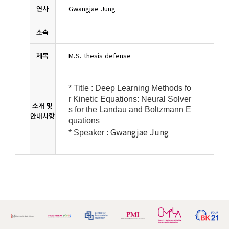
연사
Gwangjae Jung
소속
제목
M.S. thesis defense
* Title :
Deep Learning Methods fo
r Kinetic Equations: Neural Solver
소개 및
s for the Landau and Boltzmann E
안내사항
quations
Gwangjae Jung
* Speaker :