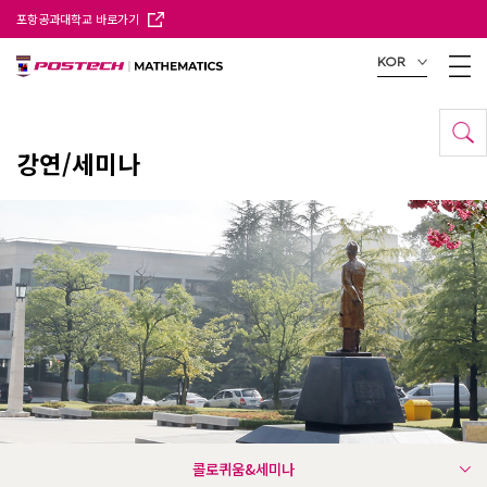
포항공과대학교 바로가기
KOR
강연/세미나
콜로퀴움&세미나