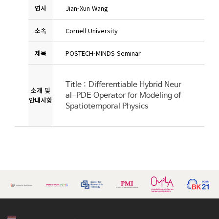
연사
Jian-Xun Wang
소속
Cornell University
제목
POSTECH-MINDS Seminar
Title :
Differentiable Hybrid Neur
소개 및
al-PDE Operator for Modeling of
안내사항
Spatiotemporal Physics