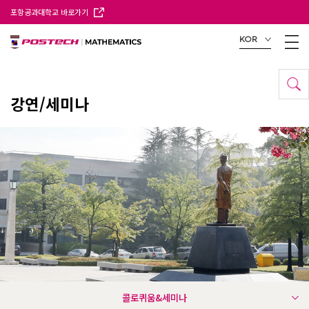
포항공과대학교 바로가기
KOR
강연/세미나
콜로퀴움&세미나