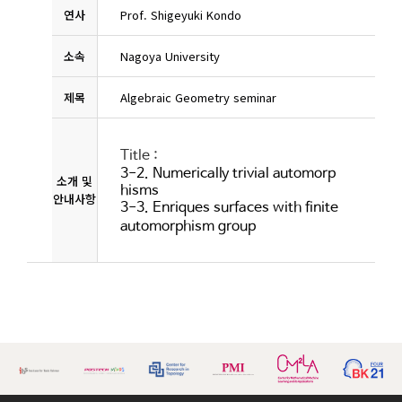
연사
Prof. Shigeyuki Kondo
소속
Nagoya University
제목
Algebraic Geometry seminar
Title :
3-2. Numerically trivial automorp
소개 및
hisms
안내사항
3-3. Enriques surfaces with finite
automorphism group