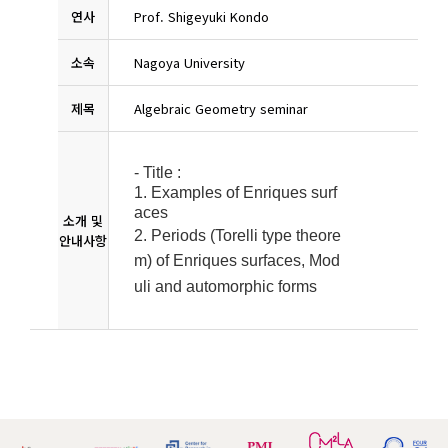
연사
Prof. Shigeyuki Kondo
소속
Nagoya University
제목
Algebraic Geometry seminar
- Title :
1. Examples of Enriques surf
aces
소개 및
2. Periods (Torelli type theore
안내사항
m) of Enriques surfaces, Mod
uli and automorphic forms