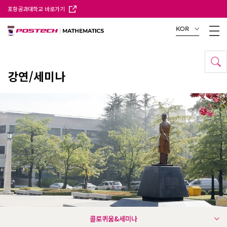
포항공과대학교 바로가기
KOR
강연/세미나
콜로퀴움&세미나